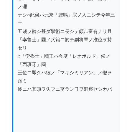
ノ理

ナシ○此侯ハ元來「羅嗎」宗ノ人ニシテ今年三
十

五歳ヲ齢シ甚ダ學術ニ長ジテ頗ル富有ナリ且

「孛魯士」國ノ兵籍ニ於テ副将軍ノ准位ヲ持
セリ

○「孛魯士」國王ハ今度「レオポルド」侯ノ
「西班牙」國

王位ニ即クハ彼ノ「マキシミリアン」ノ轍ヲ
蹈ミ

終ニハ其頭ヲ失フニ至ランヿヲ洞察セシカバ
