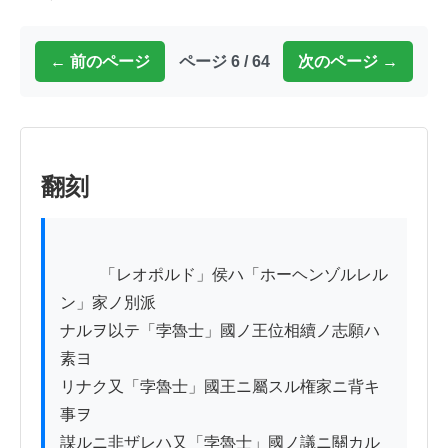
← 前のページ
ページ 6 / 64
次のページ →
翻刻
          「レオポルド」侯ハ「ホーヘンゾルレル
ン」家ノ別派

ナルヲ以テ「孛魯士」國ノ王位相續ノ志願ハ
素ヨ

リナク又「孛魯士」國王ニ屬スル権家ニ背キ
事ヲ

謀ルニ非ザレハ又「孛魯士」國ノ議ニ關カル