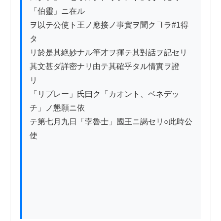
「伯靈」ニ在ル

ヲ以テ公使ト王ノ應接ノ事實ヲ聞クヿラ#1得
タ

リ於是其絶妙ナル筆才ヲ揮テ其對話ヲ記セリ

其文甚ダ詳密ナリ由テ其確乎タル情實ヲ證

リ

「リプレー」氏曰ク「カオント、ベネデッ
チ」ノ懇願ニ依

テ第七月九日「孛魯士」國王ニ謁セリ○此時公
使
