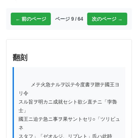
← 前のページ
ページ 9 / 64
次のページ →
翻刻
          メテ火急ナルヲ以テ今度書ヲ贈テ國王ヨ
リ令

スル旨ヲ明カニ成就セシト欲シ直チニ「孛魯
士」

國王ニ迫テ急ニ事ヲ果サントセリ○「ツリビュ
ネ

スタフ」「ゼオルジ、リプレト」氏ハ此時