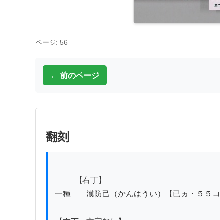
ページ: 56
← 前のページ
翻刻
          【右丁】

一種　　漢防己（かんはうい）【已ヵ・５５コ