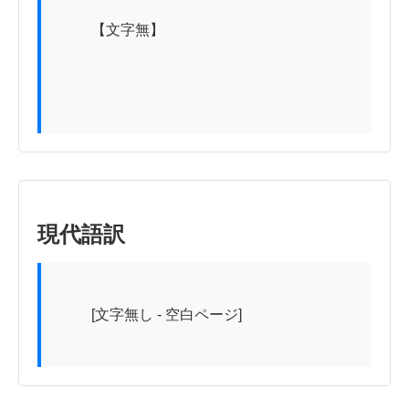
          【文字無】

現代語訳
          [文字無し - 空白ページ]
