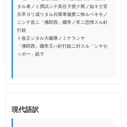
タル者ノミ撰試シテ其任ヲ授ク斯ノ如キ士官

兵卒ヨリ成リタル兵隊軍備實ニ怖ルベキモノ

ニシテ豈ニ「佛郎西」國帝ノ常ニ恐憚スル針
打銃

ト改正シタル大礟隊ノミナランヤ

「佛郎西」國帝王ハ針打銃ニ封スル「シヤセ
ッポー」銃ヲ

現代語訳