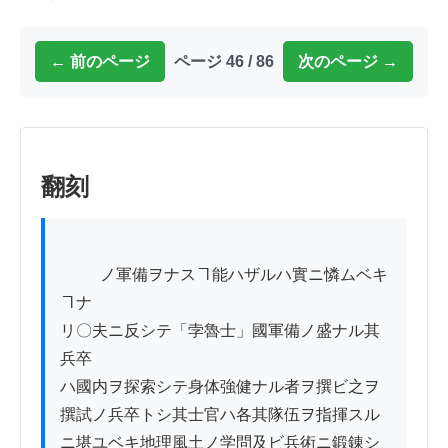
← 前のページ
ページ 46 / 86
次のページ →
翻刻
          ノ軍備ヲナスヿ能ハザルハ實ニ憐ムベキ
ヿナ

リ〇夫ニ反シテ「孛魯士」國軍備ノ盛ナル其
兵卒

ハ國内ヲ探索シテ身体強健ナル者ヲ撰ビ之ヲ

撰試ノ兵卒トシ其士官ハ各其隊伍ヲ指揮スル

ニ堪ユベキ地理風土ノ学問及ビ兵術ニ鍛錬シ
