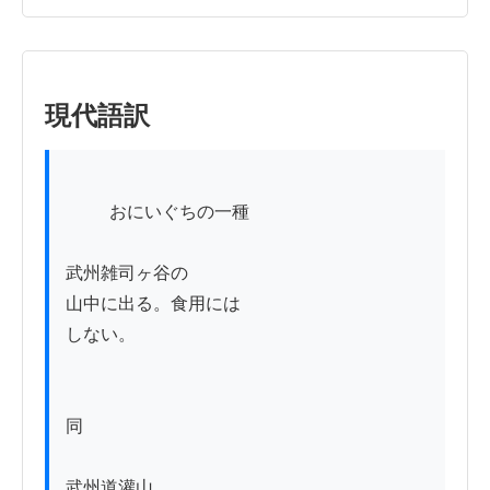
現代語訳
          おにいぐちの一種

武州雑司ヶ谷の

山中に出る。食用には

しない。

同

武州道灌山
