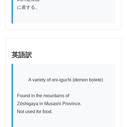
に産する。

英語訳
          A variety of oni-iguchi (demon bolete)

Found in the mountains of

Zōshigaya in Musashi Province. 

Not used for food.
