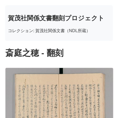
賀茂社関係文書翻刻プロジェクト
コレクション: 賀茂社関係文書（NDL所蔵）
斎庭之穂 - 翻刻