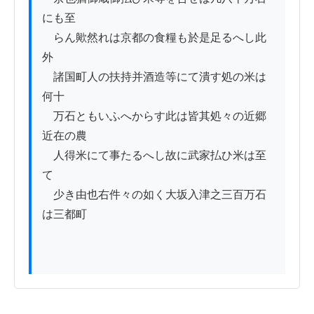
にも至

　らん歟然れは京都の食糧も於是足るへし此
外

　諸国町人の扶持并酒造等にて潰す処の米は
何十

　万石ともいふへからす此は皆其処々の近郷
近在の農

　人得米にて事たるへし故に武家払ひ米は至
て

　少き由也右件々の如く大坂入津之三百万石
は三都町
