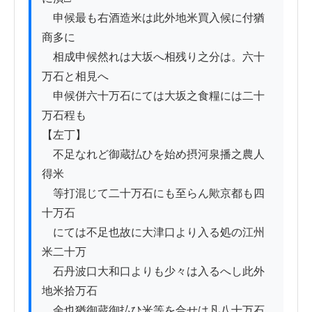
　申候最も右酒造米は此外地米買入候に付猶
商多に

　相成申候然れは大坂へ相残り之分は。六十
万石と相見へ

　申候併六十万石にては大坂之食糧には二十
万石程も

【左丁】

　不足なれど御蔵払ひを始め摂河泉播之農人
得米

　等打混じて二十万石にも至らん歟京都も四
十万石

　にては不足也故に大津口より入る処の江州
米二十万

　石丹波口大和口よりも少々は入るへし此外
地米拾万石

　余也猶御蔵御払ひ米等を合せは凡八十万石