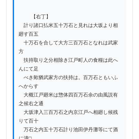
          【右丁】

　計り諸口払米五十万石と見れは大坂より相
廻す百五

　十万石を合して大方三百万石となれは武家
方

　扶持取り之分相除き江戸町人の食糧は此へ
んにて足

　べき歟猶武家方の扶持は。百万石ともいふ
へからす

　大概江戸廻米は惣体四百万石余の由風説有
之候右之通

　大坂津入三百万石之内京江戸へ相廻し候残
りて百十

　万石之内五十万石計り池田伊丹灘等にて酒
に潰□
