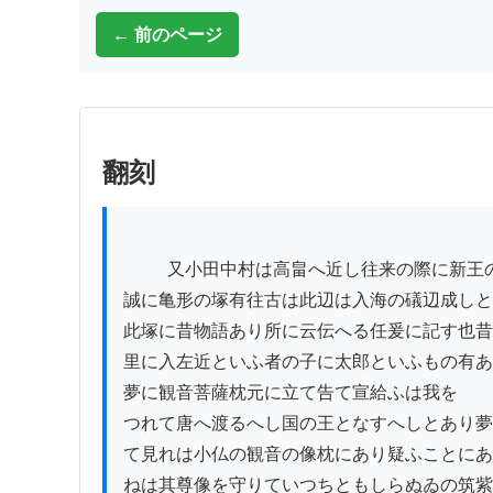
← 前のページ
翻刻
          又小田中村は高畠へ近し往来の際に新王の塚とて

誠に亀形の塚有往古は此辺は入海の礒辺成しと
此塚に昔物語あり所に云伝へる任爰に記す也昔
里に入左近といふ者の子に太郎といふもの有あ
夢に観音菩薩枕元に立て告て宣給ふは我を

つれて唐へ渡るへし国の王となすへしとあり夢
て見れは小仏の観音の像枕にあり疑ふことにあ
ねは其尊像を守りていつちともしらぬゐの筑紫