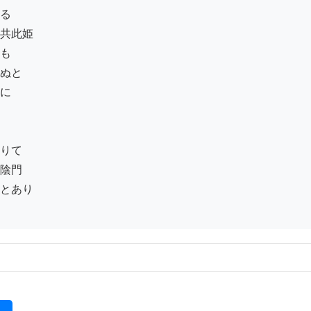
る

共此姫

も

ぬと

に

りて

陰門

とあり
