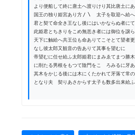
より便船して終に唐土へ渡りけり其比唐土にあ
国王の独り姫宮あり方〳〵ゟ太子を取迎へ給へ
君と契て命全き王なし後にはいかならぬ者にて
此姫君とちきりをこめ無恙き者には御位を譲ら
天下に触給へ共王位も命ありてこそとて望者更
なし彼太郎又観音の告ありて其事を望むに

帝望むに任せ給ふ太郎姫君にまみゑてまつ勝木

に削たる男根をもつて陰門をこゝろみるに牙あ
其木をかじる後には木にくたかれて牙落て常の
となり夫ゟ契りあさからす太子も数多出来給ふ