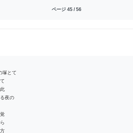
ページ 45 / 56
て

此

る夜の

覚

ら

方
