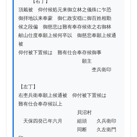
          【右丁】

頂戴被　仰付候処元来御立林之儀殊に乍恐

御拝地以来奉蒙　御仁政安穏に御百姓相勤

候之段偏　御慈悲は難有奉存候依之右御林

献山仕度奉願上候何卒以　御慈悲奉願上候通
被

仰付被下置候はゝ難有仕合奉存候御事

　　　　　　　　　　　　　願主

　　　　　　　　　　　　　　　杢兵衛印

【左丁】

右杢兵衛奉願上候通被　仰付被下置候はゝ

難有仕合奉存候以上

　　　　　　　　　　　　貝沼村

　天保四癸己年六月　　　組頭　　久兵衛印

　　　　　　　　　　　　同断　　久左衛門