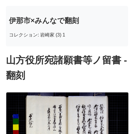
伊那市×みんなで翻刻
コレクション: 岩崎家 (3) 1
山方役所宛諸願書等ノ留書 -
翻刻