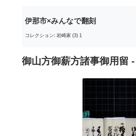
伊那市×みんなで翻刻
コレクション: 岩崎家 (3) 1
御山方御薪方諸事御用留 -