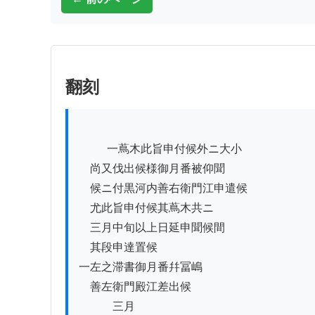
翻刻
          一蔦木此旨申付候外ニ大小

　尚又伐出候様御月番被仰聞

　候ニ付黒河内善右衛門江申遣候

　尤此旨申付候其蔦木共ニ

　三月中旬以上日延申聞候間

　其段申達置候

一左之滞書御月番幷冨嶋

　善左衛門殿江差出候

　　　三月
