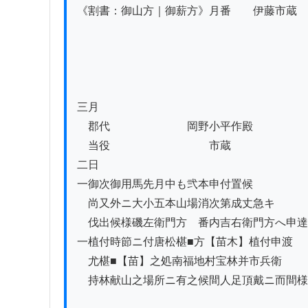
《割書：御山方｜御薪方》月番　　伊藤市蔵

三月

　郡代　　　　　　　岡野小平作殿

　当役　　　　　　　　　市蔵

二日

一御次御用馬先月中も弐本申付置候

　尚又外ニ大小五本山場消次第成丈急キ

　伐出候様磯左衛門方ゟ番内吉右衛門方へ申達
一植付時節ニ付唐松椹■方【苗木】植付申渡

　尤椹■【苗】之処南福地村宝林并市兵衛

　持林献山之場所ニ有之候間人足頂戴ニ而間様
