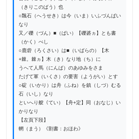
（きりこのばう）也

○飄石（へうせき）は今（いま）いふづんばい
なり

又／礫（づん）■（ばい）【礫碆ヵ】とも書
（かく）べし

○鹿砦（ろくさい）は■（いばらの）【木
+棘。棘ヵ】木（き）なり地（ち）に

うへて人馬（にんば）のあゆみをさま

たげて軍（いくさ）の要害（ようがい）とす

○碇（いかり）は舟（ふね）を鎮（しづ）むる
石（いし）なり

といへり𦩘（てい）【舟+定】同（おなじ）い
かりなり

【左頁下段】

輞（まう）《割書：おほわ》
