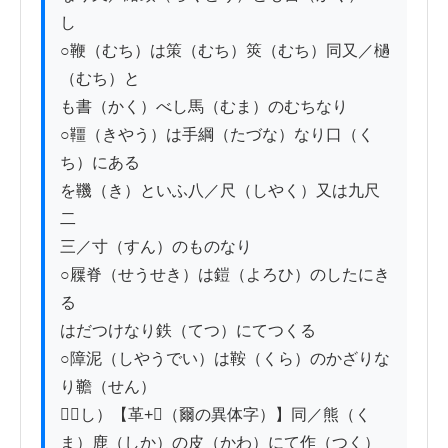
し

○鞭（むち）は策（むち）筴（むち）同又／檛
（むち）と

も書（かく）べし馬（むま）のむちなり

○韁（きやう）は手綱（たづな）なり口（く
ち）にある

を鞿（き）といふ八／尺（しやく）又は九尺
二

三／寸（すん）のものなり

○屧脊（せうせき）は鎧（よろひ）のしたにき
る

はだつけなり鉄（てつ）にてつくる

○障泥（しやうでい）は鞍（くら）のかざりな
り韂（せん）

𩍲（し）【革+𤕨（爾の異体字）】同／熊（く
ま）鹿（しか）の皮（かわ）にて作（つく）