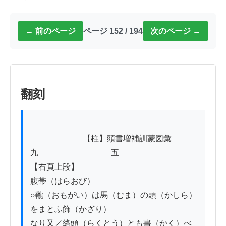
← 前のページ
ページ 152 / 194
次のページ →
翻刻
          　　　　【柱】頭書増補訓蒙図彙
九　　　　　　　　　五

【右頁上段】

腹帯（はらおび）

○䪊（おもがい）は馬（むま）の頭（かしら）
をまとふ飾（かざり）

なり又／絡頭（らくとう）とも書（かく）べ