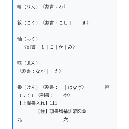
輪（りん）《割書：わ》

轂（こく）《割書：こし｜　　き》

軸（ちく）

　《割書：よ｜こ｜か｜み》

轅（ゑん）

《割書：なが｜　え》

桊（けん）《割書：　｜はなぎ》　　　　輻
（ふく）《割書：　｜や》

【上欄書入れ】111　

　　　　【柱】頭書増補訓蒙図彙
九　　　　　　　　　六
