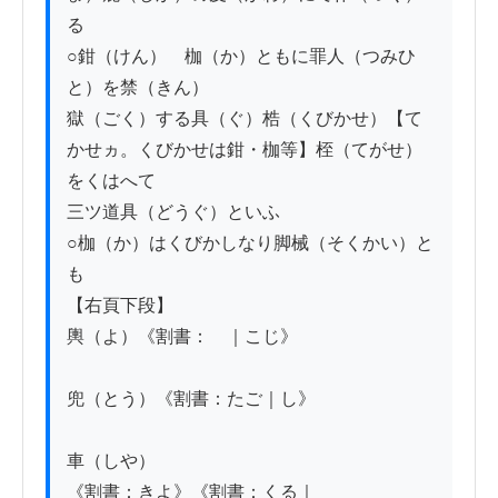
る

○鉗（けん）　枷（か）ともに罪人（つみひ
と）を禁（きん）

獄（ごく）する具（ぐ）梏（くびかせ）【て
かせヵ。くびかせは鉗・枷等】桎（てがせ）
をくはへて

三ツ道具（どうぐ）といふ

○枷（か）はくびかしなり脚械（そくかい）と
も

【右頁下段】

輿（よ）《割書：　｜こじ》

兜（とう）《割書：たご｜し》

車（しや）

《割書：きよ》《割書：くる｜　　