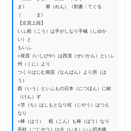
ま》　　　　輦（れん）《割書：てぐる
｜　　　ま》

【左頁上段】

いふ梏（こう）は手がしなり手械（しゆか
い）と

もいふ

○発貢（いしびや）は西漢（せいかん）といふ
州（くに）より

つくりはじむ南蛮（なんばん）より房（は
う）

酉（いう）といふもの日本（につほん）に献
（けん）ず

○笞（ち）はしもとなり杖（じやう）はつえ

なり

○棒（はう）　棍（こん）も棒（ばう）なり

吾杖（ごじやう）は今（いま）いふ切木棒