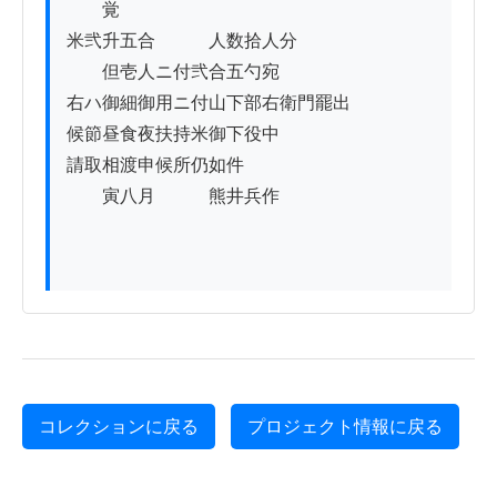
　　覚

米弐升五合　　　人数拾人分

　　但壱人ニ付弐合五勺宛

右ハ御細御用ニ付山下部右衛門罷出

候節昼食夜扶持米御下役中ゟ

請取相渡申候所仍如件

　　寅八月　　　熊井兵作

コレクションに戻る
プロジェクト情報に戻る