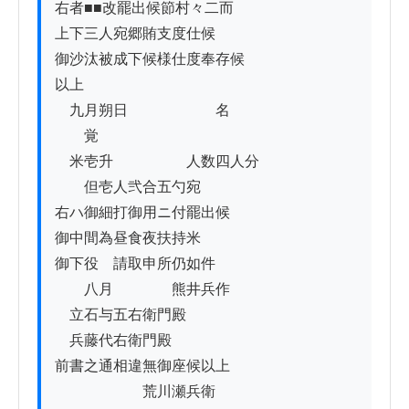
右者■■改罷出候節村々二而

上下三人宛郷賄支度仕候

御沙汰被成下候様仕度奉存候

以上

　九月朔日　　　　　　名

　　覚

　米壱升　　　　　人数四人分

　　但壱人弐合五勺宛

右ハ御細打御用ニ付罷出候

御中間為昼食夜扶持米

御下役ゟ請取申所仍如件

　　八月　　　　熊井兵作

　立石与五右衛門殿

　兵藤代右衛門殿

前書之通相違無御座候以上

　　　　　　荒川瀬兵衛
