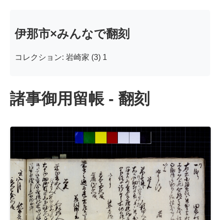
伊那市×みんなで翻刻
コレクション: 岩崎家 (3) 1
諸事御用留帳 - 翻刻