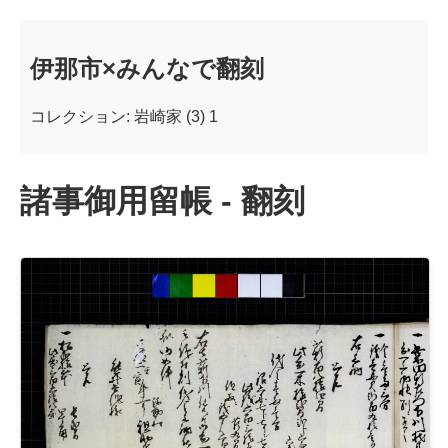
伊那市×みんなで翻刻
コレクション: 岩崎家 (3) 1
諸事御用留帳 - 翻刻