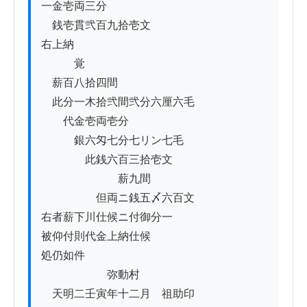
一金壱両三分

　銭壱貫弐百九拾壱文

右上納

　　　覚

　薪百八拾四間

　此分一木拾弐間弐分六厘六毛

　　代金壱両壱分

　　　銀六匁七分七リン七毛

　　　　此銭六百三拾壱文

　　　　　　　薪九間

　　　　　但両ニ銭五〆六百文

右者薪下川仕候ニ付御分一

被仰付則代金上納仕候

処仍如件

　　　　　　弥動村

　天明二壬寅年十二月　祖助印
