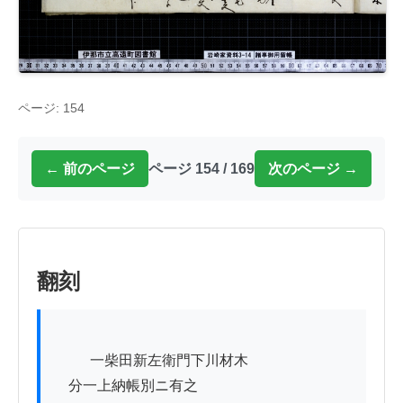
ページ: 154
← 前のページ
ページ 154 / 169
次のページ →
翻刻
          一柴田新左衛門下川材木

　分一上納帳別ニ有之
