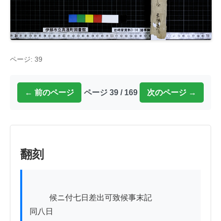
ページ: 39
← 前のページ
ページ 39 / 169
次のページ →
翻刻
          候ニ付七日差出可致候事末記

同八日
