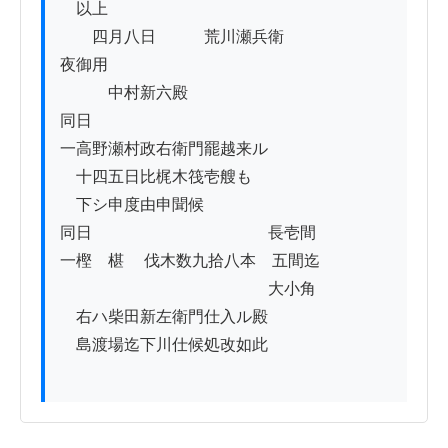
　以上

　　四月八日　　　荒川瀬兵衛

夜御用

　　　中村新六殿

同日

一高野瀬村政右衛門罷越来ル

　十四五日比梶木筏壱艘も

　下シ申度由申聞候

同日　　　　　　　　　　　長壱間ゟ

一樫　椹　 伐木数九拾八本　五間迄

　　　　　　　　　　　　　大小角

　右ハ柴田新左衛門仕入ル殿

　島渡場迄下川仕候処改如此
