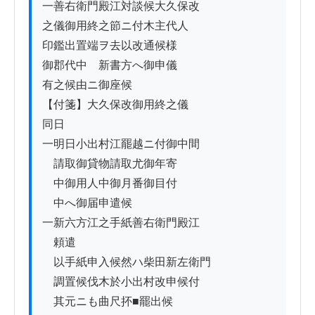
一善右衛門殿江対談候大久保改

之儀御用終之節ニ付木主代人

印鑑出置端ヲ去以改通候様

御郡代中ゟ新書方へ御申儀

有之候由ニ御座候

【付箋】大久保改御用終之儀

同日

一明日小出村江罷越ニ付御中間

　請取御貸物請取尤御年寄

　中御用人中御月番御目付

　中へ御届申遣候

一新六方江之手紙善右衛門殿江

　頼遣

　以手紙申入候然ハ柴田新左衛門

　調置候伐木於小出村改申候付

　其元ニも曲尺抔■罷出候
