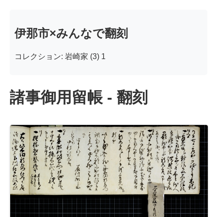
伊那市×みんなで翻刻
コレクション: 岩崎家 (3) 1
諸事御用留帳 - 翻刻