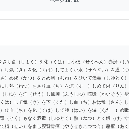
ページ 19 / 62
）し気（き）を化（くは）してよく小水（せうすい）を通（つ
さ）め渇（かつ）をとめ胸（むね）をひいて酒毒（しゆとく）
にし熱（ねつ）をさり血（ち）を涼（すゝ）しめて淋（りん）
（しゆ）を消（せう）し風腫（ふうしゆ）咳嗽（かいそう）瘡
くは）して気（き）を下（くた）し血（ち）おは散（さん）し
）ひ血（ち）を化（くは）して肺（はい）を温（あたゝ）め嗽
毒（とく）もなく酒毒（しゆとく）熱（ねつ）とく解（け）す
て精（せい）をまし腰背骨痛（やうせきこつつう）悪瘡（あく