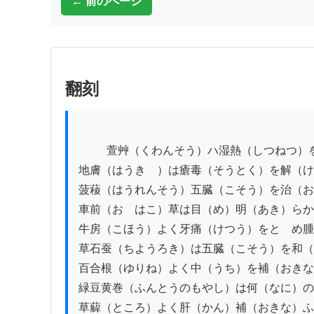
← 前のページ
翻刻
          萱艸（くわんそう）ハ湿熱（しつねつ）をさり食（しよく）を化（くは）し小便（せうへん）赤渋（しやくしう）煩熱（はんねつ）をさる

地膚（はうきゝ）は瘡毒（そうとく）を解（け
菠薐（はうれんそう）五臓（こそう）を治（お
車前（おゝはこ）草は目（め）明（あき）らか
牛房（こほう）よく牙痛（けつう）をとゝめ腫
草石蚕（ちようろき）は五臓（こそう）を和（
百合根（ゆりね）よく中（うち）を補（おきな
緑豆黄巻（ふんとうのもやし）は何（なに）の
草薢（ところ）よく肝（かん）補（おきな）ふ