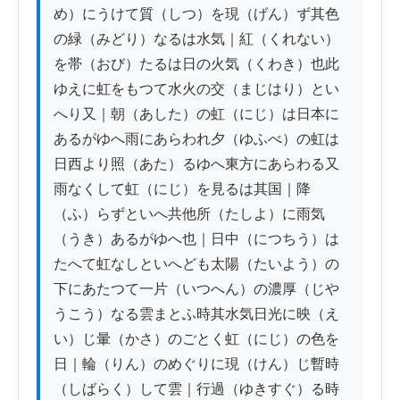
め）にうけて質（しつ）を現（げん）ず其色
の緑（みどり）なるは水気｜紅（くれない）
を帯（おび）たるは日の火気（くわき）也此
ゆえに虹をもつて水火の交（まじはり）とい
へり又｜朝（あした）の虹（にじ）は日本に
あるがゆへ雨にあらわれ夕（ゆふべ）の虹は
日西より照（あた）るゆへ東方にあらわる又
雨なくして虹（にじ）を見るは其国｜降
（ふ）らずといへ共他所（たしよ）に雨気
（うき）あるがゆへ也｜日中（につちう）は
たへて虹なしといへども太陽（たいよう）の
下にあたつて一片（いつへん）の濃厚（じや
うこう）なる雲まとふ時其水気日光に映（え
い）じ暈（かさ）のごとく虹（にじ）の色を
日｜輪（りん）のめぐりに現（けん）じ暫時
（しばらく）して雲｜行過（ゆきすぐ）る時