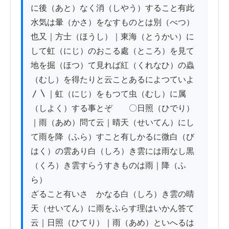
に後（あと）なく消（しやう）すること有此
水気は暈（かさ）をなすものとは別（べつ）
也又｜方士（ほうし）｜東海（とうかい）に
して虹（にじ）のおこる處（ところ）を見て
地を掘（ほつ）て見れば紅（くれなひ）の蟲
（むし）を得たりと云ことあるによつていよ
〳〵｜虹（にじ）をもつて虫（むし）に属
（しよく）する事とぞ　　〇日照（ひでり）
｜雨（あめ）問て云｜晴天（せいてん）にし
て雨を降（ふら）すこと有しかるに微白（び
はく）の雲あり白（しろ）き雲には雨なし黒
（くろ）き雲すらうすきものは雨｜降（ふ
ら）

ざること有いさゝかなる白（しろ）き雲の晴
天（せいてん）に雨をふらす理はいかん答て
云｜日照（ひてり）｜雨（あめ）といへるは