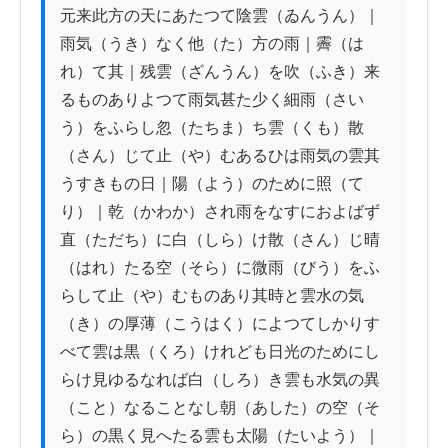
元来此方の天にあたつて陰雲（ゐんうん）｜
雨気（うき）なく他（た）方の雨｜霽（は
れ）て其｜残雲（ざんうん）を吹（ふき）来
るものありよつて雨気甚た少く細雨（さい
う）をふらし忽（たちま）ち雲（くも）散
（さん）じて止（や）むあるひは雨気の雲其
うすきもの日｜陽（よう）のために照（て
り）｜乾（かわか）され雨をなすにおよばず
直（ただち）に白（しら）け散（さん）じ晴
（はれ）たる空（そら）に微雨（びう）をふ
らして止（や）むものあり其時と雲水の気
（き）の厚薄（こうはく）によつてしかりす
べて雲は黒（くろ）けれども日光のためにし
らけ見ゆるなれば白（しろ）き雲も水気の異
（こと）なることなし朝（あした）の空（そ
ら）の黒く見へたる雲も太陽（たいよう）｜