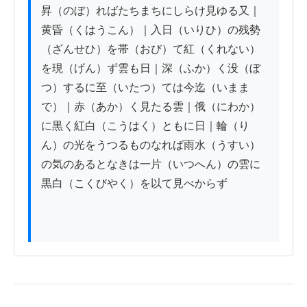
昇（のぼ）ればたちまちにしらけ見ゆる又｜
黄昏（くはうこん）｜入日（いりひ）の残勢
（ざんせひ）を帯（おび）て紅（くれない）
を現（げん）ず雲も日｜深（ふか）く没（ぼ
つ）するに至（いたつ）ては今迄（いまま
で）｜赤（あか）く見たる雲｜俄（にわか）
に黒く紅白（こうはく）ともに日｜輪（り
ん）の光をうつるものなれば雨水（うすい）
の気のあるとなきは一片（いつへん）の雲に
黒白（こくびやく）を以て見べからず
