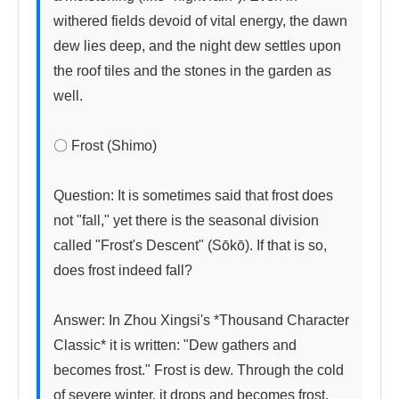
withered fields devoid of vital energy, the dawn 
dew lies deep, and the night dew settles upon 
the roof tiles and the stones in the garden as 
well.

〇 Frost (Shimo)

Question: It is sometimes said that frost does 
not "fall," yet there is the seasonal division 
called "Frost's Descent" (Sōkō). If that is so, 
does frost indeed fall?

Answer: In Zhou Xingsi's *Thousand Character 
Classic* it is written: "Dew gathers and 
becomes frost." Frost is dew. Through the cold 
of severe winter, it drops and becomes frost. 