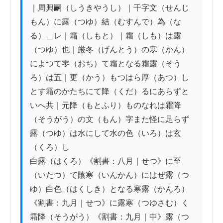
｜周興嗣（しうきやうし）｜千字文（せんじ
もん）に露（つゆ）結（むすんで）為（な
る）＿レ｜霜（しもと）｜霜（しも）は露
（つゆ）也｜厳冬（げんとう）の寒（かん）
によつて零（おち）て霜となる霜露（そう
ろ）は五｜更（かう）もつはら厚（あつ）し
とす霜のかたちにて降（くだ）るにあらずと
いへ共｜元降（もとふり）ものなれは霜降
（そうがう）の文（もん）字また怪に足らず
露（つゆ）は水にして水の色（いろ）は玄
（くろ）し

白露（はくろ）《割書：八月｜せつ》に至
（いたつ）て陰寒（いんかん）にはぜ露（つ
ゆ）白色（はくしき）となる寒露（かんろ）
《割書：九月｜せつ》に露寒（つゆさむ）く
霜降（そうがう）《割書：九月｜中》露（つ