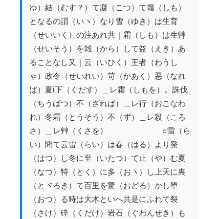
ゆ）結（むす？）て凝（こつ）て霜（しも）
となるの謂（いヽ）なり雪（ゆき）は生育
（せいいく）の注あれ共｜霜（しも）は生艸
（せいそう）を雑（から）して益（えき）あ
ることなし又｜云（いひく）王者（わうし
ゃ）政令（せいれい）苛（かあく）悪（なれ
ば）夏i下（くだす）＿レ霜（しもを）。誅伐
（ちうばつ）不（ざれば）＿レ行（おこなわ
れ）冬霜（とうそう）不（ず）＿レ殺（ころ
さ）＿レ艸（くさを）　　　　　　　○雷（ら
い）問て云雷（らい）は春（はる）より発
（はつ）し冬に至（いたつ）て止（や）む夏
（なつ）特（とく）に多（おヽ）し上天に軣
（とヾろき）て百里を驚（おどろ）かし堕
（おつ）る時は大木といへ共是にふれて裂
（さけ）砕（くだけ）岩石（ぐわんせき）も