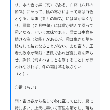
り、水の色は黒（玄）である。白露（八月の
節気）に至って、陰の寒さによって露は白色
となる。寒露（九月の節気）には露が寒くな
り、霜降（九月中旬）には露が結んで凝って
霜となる、という意味である。雪には生育を
助ける注（効能）があるが、霜は生きた草を
枯らして益となることがない。また言う、王
者の政令が苛烈・悪政であれば夏に霜を降ら
せ、誅伐（罰すべきことを罰すること）が行
われなければ、冬の霜は草を殺さない
（と）。

〇雷（らい）

問：雷は春から発して冬に至って止む。夏に
特に多い。上天に轟いて百里を驚かし、落ち