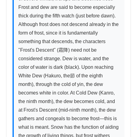
Frost and dew are said to become especially 
thick during the fifth watch (just before dawn). 
Although frost does not descend already in the 
form of frost, since it is fundamentally 
something that descends, the characters 
"Frost's Descent" (霜降) need not be 
considered strange. Dew is water, and the 
color of water is dark (black). Upon reaching 
White Dew (Hakuro, the節 of the eighth 
month), through the cold of yin, the dew 
becomes white in color. At Cold Dew (Kanro, 
the ninth month), the dew becomes cold, and 
at Frost's Descent (mid-ninth month), the dew 
gathers and congeals to become frost—this is 
what is meant. Snow has the function of aiding 
the growth of living things, but frost withers 