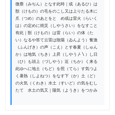
微塵（みぢん）となす此時｜或（あるひ）は
獣（けもの）の毛をのこし又は上りたる木に
爪（つめ）のあとをとゞめ或は雷火（らいく
は）の定めに焼災（しやうさい）をなすこと
有此｜獣（けもの）は雷（らい）の体（た
い）なるや答て云雷は陰陽（ゐんよう）奮激
（ふんげき）の声（こえ）とす春夏（しゅん
か）は地気（ちき）上昇（しやう〴〵）し日
（ひ）も頭上（づしやう）近（ちか）く来る
此ゆへに地土（ちど）を照（てら）す気つよ
く暑熱（しよねつ）をなす下（か）土（ど）
の火気（くわき）水土（すいど）の気をむし
たてゝ水土の気又｜陽気（ようき）をつかみ
