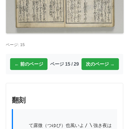
ページ: 15
← 前のページ
ページ 15 / 29
次のページ →
翻刻
          て露微（つゆび）也風いよ〳〵強き夜は