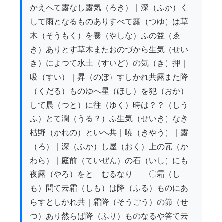
かえへて露なし露気（ろき）｜深（ふか）く
して雨となるものありすべて露（つゆ）は草
木（そうもく）を養（やしな）ふの益（ゑ
き）ありとす草木またおのづから生気（せい
き）によつて水土（すいど）の気（き）押｜
吸（すい）｜昇（のぼ）すしかれ共露また降
（くだる）ものゆへ星（ほし）を犯（おか）
して晨（つと）に往（ゆく）時は？？（しう
ふ）とて潤（うる？）ふ生気（せいき）なき
枯野（かれの）といへ共｜暁（きやう）｜露
（ろ）｜深（ふか）し屋（おく）上の瓦（か
わら）｜庭前（ていぜん）の石（いし）にも
夜露（やろ）をとゝむるなり　　〇霜（し
も）問て云霜（しも）は降（ふる）ものにあ
らすとしかれ共｜霜降（そうごう）の節（せ
つ）あり然らば降（ふり）ものなるや答て云