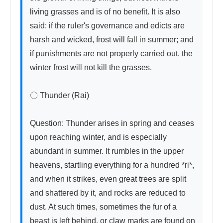
living grasses and is of no benefit. It is also 
said: if the ruler's governance and edicts are 
harsh and wicked, frost will fall in summer; and 
if punishments are not properly carried out, the 
winter frost will not kill the grasses.

〇 Thunder (Rai)

Question: Thunder arises in spring and ceases 
upon reaching winter, and is especially 
abundant in summer. It rumbles in the upper 
heavens, startling everything for a hundred *ri*, 
and when it strikes, even great trees are split 
and shattered by it, and rocks are reduced to 
dust. At such times, sometimes the fur of a 
beast is left behind, or claw marks are found on 