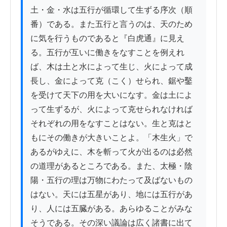
土・金・水は五行が循環して生ずる序次（順
番）である。また五行と言うのは、天のため
に気を行うものであると『白虎通』に見え
る。五行が互いに働きをなすことを例えれ
ば、木は土と水によって生じ、火によって成
長し、金によって克（こく）せられ、鋸や鑿
を受けて天下の用を大いになす。金は土によ
って生ずるが、火によって克せられなければ
それぞれの用をなすことはない。生と克はと
もにその働きが大きいことよ。「木生火」で
あるがゆえに、木を斬って火が出るのは必然
の道理があるところである。また、太極・陰
陽・五行の理は万物にわたって及ばないもの
はない。天には五星があり、地には五行があ
り、人には五臓がある。あらゆることがみな
そうである。その深い議論は広く諸書に出て