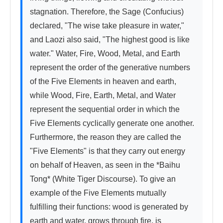
stagnation. Therefore, the Sage (Confucius) 
declared, "The wise take pleasure in water," 
and Laozi also said, "The highest good is like 
water." Water, Fire, Wood, Metal, and Earth 
represent the order of the generative numbers 
of the Five Elements in heaven and earth, 
while Wood, Fire, Earth, Metal, and Water 
represent the sequential order in which the 
Five Elements cyclically generate one another. 
Furthermore, the reason they are called the 
"Five Elements" is that they carry out energy 
on behalf of Heaven, as seen in the *Baihu 
Tong* (White Tiger Discourse). To give an 
example of the Five Elements mutually 
fulfilling their functions: wood is generated by 
earth and water, grows through fire, is 