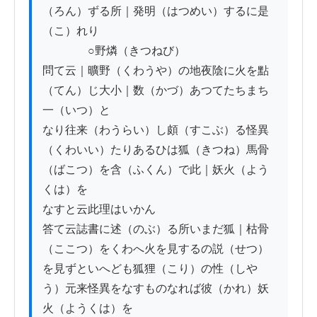
（ろん）ずる所｜発明（はつめい）するに是
（こ）れり

　　　　○野燐（きつねび）

問て云｜曠野（くわうや）の地夜陰に火を點
（てん）じ大小｜数（かづ）あつてたちまち
一（いつ）と

なり往来（わうらい）し頗（すこぶ）る怪異
（くわいい）たりあるひは狐（きつね）馬骨
（ばこつ）を含（ふくん）で此｜妖火（よう
くは）を

なすと云此理はいかん

答て云誌書に述（のぶ）る所いまだ狐｜枯骨
（ここつ）をくわへ火を見するの説（せつ）

を見ずといへども狐狸（こり）の性（しや
う）元来怪異をなすものなれば彼（かれ）妖
火（ようくは）を
