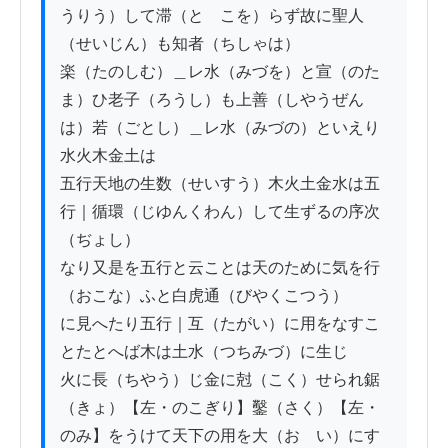
うりう）して滞（とゞこを）らず故に聖人
（せいじん）も知者（ちしゃは）

楽（たのしむ）＿レ水（みづを）と宣（のた
ま）ひ老子（ろうし）も上善（しやうぜん
は）若（ごとし）＿レ水（みづの）といえり
水火木金土は

五行天地の生数（せいすう）木火土金水は五
行｜循環（じゆんくわん）して生ずるの序次
（ぢょし）

なり又是を五行と云ことは天のために気を行
（おこな）ふと白虎通（びやくこつう）

に見へたり五行｜互（たがい）に用をなすこ
とたとへば木は土水（つちみづ）に生じ

火に長（ちやう）じ金に尅（こく）せられ鋸
（きょ）【左・のこぎり】鑿（さく）【左・
のみ】をうけて天下の用を大（おゝい）にす
