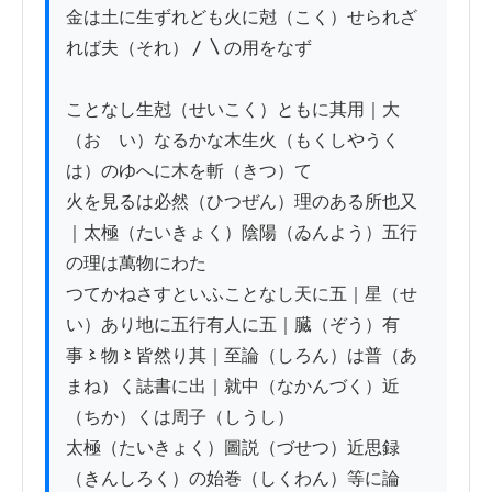
金は土に生ずれども火に尅（こく）せられざ
れば夫（それ）〳〵の用をなず

ことなし生尅（せいこく）ともに其用｜大
（おゝい）なるかな木生火（もくしやうく
は）のゆへに木を斬（きつ）て

火を見るは必然（ひつぜん）理のある所也又
｜太極（たいきょく）陰陽（ゐんよう）五行
の理は萬物にわた

つてかねさすといふことなし天に五｜星（せ
い）あり地に五行有人に五｜臓（ぞう）有

事〻物〻皆然り其｜至論（しろん）は普（あ
まね）く誌書に出｜就中（なかんづく）近
（ちか）くは周子（しうし）

太極（たいきょく）圖説（づせつ）近思録
（きんしろく）の始巻（しくわん）等に論