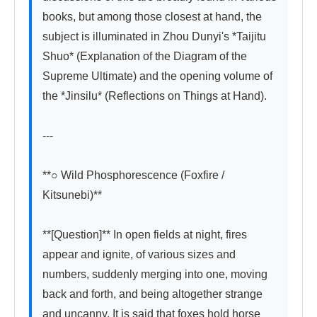
books, but among those closest at hand, the 
subject is illuminated in Zhou Dunyi's *Taijitu 
Shuo* (Explanation of the Diagram of the 
Supreme Ultimate) and the opening volume of 
the *Jinsilu* (Reflections on Things at Hand).

---

**○ Wild Phosphorescence (Foxfire / 
Kitsunebi)**

**[Question]** In open fields at night, fires 
appear and ignite, of various sizes and 
numbers, suddenly merging into one, moving 
back and forth, and being altogether strange 
and uncanny. It is said that foxes hold horse 