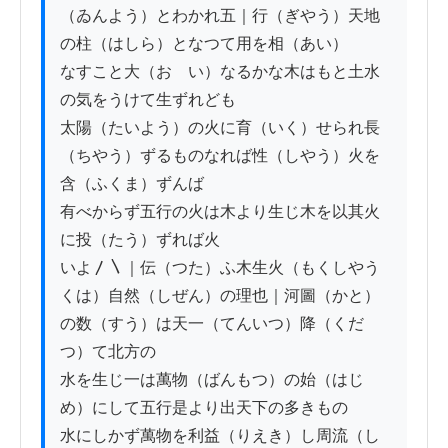
（ゐんよう）とわかれ五｜行（ぎやう）天地
の柱（はしら）となつて用を相（あい）

なすこと大（おゝい）なるかな木はもと土水
の気をうけて生ずれども

太陽（たいよう）の火に育（いく）せられ長
（ちやう）ずるものなれば性（しやう）火を
含（ふくま）ずんば

有べからず五行の火は木より生じ木を以其火
に投（たう）ずれば火

いよ〳〵｜伝（つた）ふ木生火（もくしやう
くは）自然（しぜん）の理也｜河圖（かと）
の数（すう）は天一（てんいつ）降（くだ
つ）て北方の

水を生じ一は萬物（ばんもつ）の始（はじ
め）にして五行是より出天下の多きもの

水にしかず萬物を利益（りえき）し周流（し