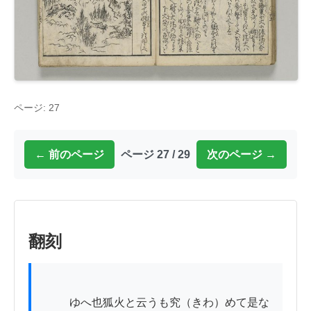
ページ: 27
← 前のページ
ページ 27 / 29
次のページ →
翻刻
          ゆへ也狐火と云うも究（きわ）めて是な