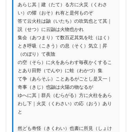
あらじ其｜建（たて）る方に火災（くわさ
い）の懼（おそ）れ有と是何ものぞ

答て云火柱は鼬（いたち）の吹気也とて其｜
説（せつ）に云鼬は火物也かれ

集会（あつまり）て数百疋其気を吐（はく）
とき呼吸（こきう）の息（そく）気立｜昇
（のぼり）て夜陰

の空（そら）に火をあらわす毎夜かくするこ
とあり田野（でんや）に蛙（わかづ）集

て争（あらそふ）ことあるがごとし是又一｜
奇事（きじ）也鼬は火陽の物なるが

ゆへに其｜群兵（むらがる）方に火柱をあら
わし下｜火災（くわさい）の応（おう）あり
と

然ども奇怪（きくわい）也書に所見（しょけ