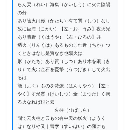
らん㚑（れい）海集（かいしう）に火に陰陽
の分

あり陰火は形（かたち）有て質（しつ）なし
故に巨海（こかい）【左・おゝうみ】夜火光
あり曠野（くはうや）【左・ひろの】并

燐火（りんくは）あるものこれ近（ちか）つ
くときはなし是質なき也陽火は

形（かたち）あり質（しつ）あり木を鑽（き
り）て火出金石を憂撃（うつげき）して火出
るは

能（よく）ものを焚燎（はんりやう）【左・
やく】す形質（けいしつ）全（まつた）く満
る火なれば也と云

　　　　　　　　火柱（ひばしら）

問て云火柱と云もの有中天の妖火（ようく
は）なりや又｜彗孛（すいはい）の類にも
