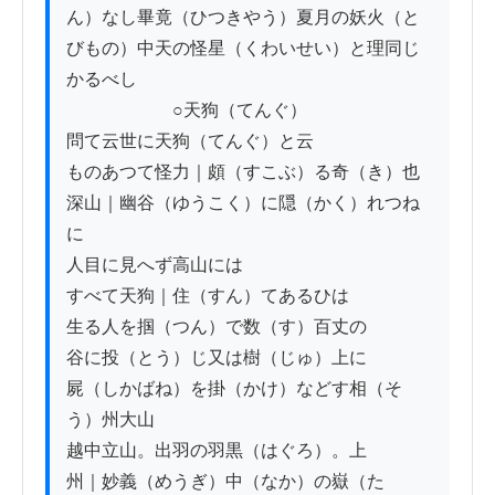
ん）なし畢竟（ひつきやう）夏月の妖火（と
びもの）中天の怪星（くわいせい）と理同じ
かるべし

　　　　　　○天狗（てんぐ）

問て云世に天狗（てんぐ）と云

ものあつて怪力｜頗（すこぶ）る奇（き）也

深山｜幽谷（ゆうこく）に隠（かく）れつね
に

人目に見へず高山には

すべて天狗｜住（すん）てあるひは

生る人を掴（つん）で数（す）百丈の

谷に投（とう）じ又は樹（じゅ）上に

屍（しかばね）を掛（かけ）などす相（そ
う）州大山

越中立山。出羽の羽黒（はぐろ）。上

州｜妙義（めうぎ）中（なか）の嶽（た