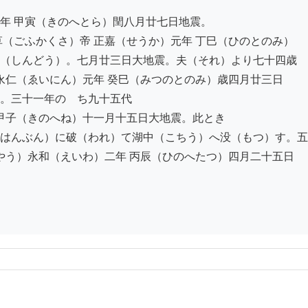
年 甲寅（きのへとら）閏八月廿七日地震。

（ごふかくさ）帝 正嘉（せうか）元年 丁巳（ひのとのみ）

（しんどう）。七月廿三日大地震。夫（それ）より七十四歳

永仁（ゑいにん）元年 癸巳（みつのとのみ）歳四月廿三日

。三十一年のゝち九十五代

甲子（きのへね）十一月十五日大地震。此とき

はんぶん）に破（われ）て湖中（こちう）へ没（もつ）す。五
やう）永和（えいわ）二年 丙辰（ひのへたつ）四月二十五日
