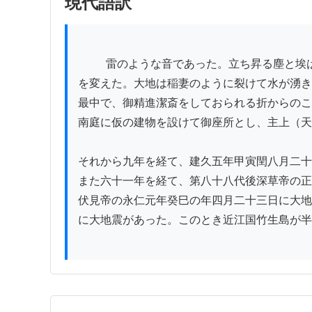
現代語訳
          雷のような音であった。立ち昇る塵と埃は黒い煙のようで、天を覆って日の光を見ることができなかった。山が崩れて川を埋め、海に流れ込んで浜辺
を変えた。大地は稲妻のように裂けて水が湧き
最中で、御精進潔斎をしておられる折からのこ
南庭に仮の建物を設けて御座所とし、主上（天
それから九年を経て、建久五年甲寅閏八月二十
また六十一年を経て、第八十八代後深草帝の正
伏見帝の永仁元年癸巳の年四月二十三日に大地
に大地震があった。このとき近江国竹生島が半