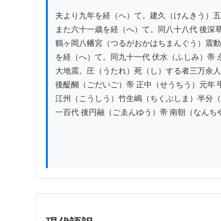
夫より九年を経（へ）て。建久（けんきう）五
また六十一歳を経（へ）て。同八十八代 後深草
鶴ヶ岡八幡宮（つるがおかはちまんぐう）震動
を経（へ）て。同九十一代 伏水（ふしみ）帝 
大地震。圧（うたれ）死（し）する者三万余人
後醍醐（ごだいご）帝 正中（せうちう）元年 
江州（こうしう）竹生嶋（ちくぶしま）半分（
一百代 後円融（ごゑんゆう）帝 南朝（なんち