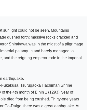
water gushed forth; massive rocks cracked and 
eror Shirakawa was in the midst of a pilgrimage 
e imperial palanquin and barely managed to 
, and the reigning emperor rode in the imperial 
an earthquake.

r Go-Fukakusa, Tsurugaoka Hachiman Shrine 
of the 4th month of Einin 1 (1293), year of 
ple died from being crushed. Thirty-one years 
ror Go-Daigo, there was a great earthquake. At 