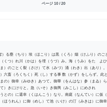
ページ 10 / 20
（くつ）れ川（かは）を埋（うづ）み。海（うみ）をたゞよひ

ま）のごとく裂（さけ）て水（みづ）涌（わき）出（あり）。
）六畜（ろくちく）死（し）する事 数（かず）をしらず。此と
まの）御幸（みゆき）あつて。御華（をんはな）参（まゐ）ら
て）きにけりと。急（いそ）き御輿（みこし）にめされ

うとの）に還幸（くはんこう）なり。南庭（なんてい）に仮（
（ほうれん）に御（めし）て池（いけ）の汀（みきは）に御幸