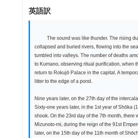
英語訳
          The sound was like thunder. The rising dust and debris was like black smoke, covering the heavens so that sunlight could not be seen. Mountains 
collapsed and buried rivers, flowing into the se
tumbled into valleys. The number of deaths amo
to Kumano, observing ritual purification, when t
return to Rokujō Palace in the capital. A tempor
litter to the edge of a pond.

Nine years later, on the 27th day of the interca
Sixty-one years later, in the 1st year of Shōka
shook. On the 23rd day of the 7th month, there w
Mizunoto-mi, during the reign of the 91st Emper
later, on the 15th day of the 11th month of Shōc