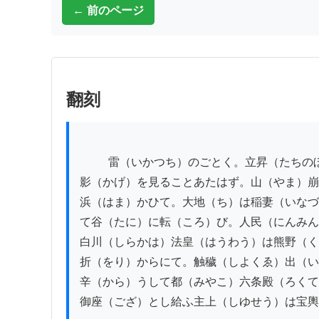
← 前のページ
翻刻
          雷（いかつち）のごとく。立昇（たちのぼ）る塵（ちり）埃（ほこり）は黒（くろ）烟（けふり）のごとく。天（てん）を敝（おほ）ふて日（ひ）

影（かげ）を見ることあたはず。山（やま）崩
浜（はま）かひて。大地（ち）は稲妻（いなづ
て谷（たに）に転（ころ）び。人民（にんみん
白川（しらかは）法皇（はうわう）は熊野（く
折（をり）からにて。触穢（しよくゑ）出（い
辛（から）うして都（みやこ）六条殿（ろくて
御座（ござ）とし給ふ主上（しゆせう）は宝輿