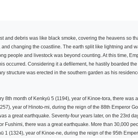
a and changing the coastline. The earth split like lightning and 
ng people and livestock was beyond counting. At this time, Emp
his occurred. Considering it a defilement, he hastily boarded th
ary structure was erected in the southern garden as his residence
lary 8th month of Kenkyū 5 (1194), year of Kinoe-tora, there was 
 (1257), year of Hinoto-mi, during the reign of the 88th Empero
as a great earthquake. Seventy-four years later, on the 23rd day 
or Fushimi, there was a great earthquake. More than 30,000 peo
hū 1 (1324), year of Kinoe-ne, during the reign of the 95th Empe