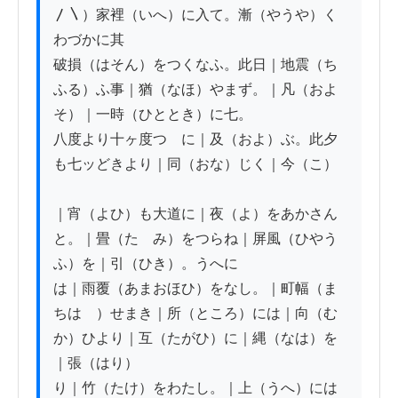
〳〵）家裡（いへ）に入て。漸（やうや）く
わづかに其

破損（はそん）をつくなふ。此日｜地震（ち
ふる）ふ事｜猶（なほ）やまず。｜凡（およ
そ）｜一時（ひととき）に七。

八度より十ヶ度つゝに｜及（およ）ぶ。此夕
も七ッどきより｜同（おな）じく｜今（こ）

｜宵（よひ）も大道に｜夜（よ）をあかさん
と。｜畳（たゝみ）をつらね｜屏風（ひやう
ふ）を｜引（ひき）。うへに

は｜雨覆（あまおほひ）をなし。｜町幅（ま
ちはゞ）せまき｜所（ところ）には｜向（む
か）ひより｜互（たがひ）に｜縄（なは）を
｜張（はり）

り｜竹（たけ）をわたし。｜上（うへ）には