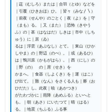
｜莚（むしろ）または｜合羽（とゆ）などを
｜引覆（ひきおほ）ひ。｜皆々（みな〳〵）

｜前夜（せんや）のごとく｜夜（よ）を｜守
（まも）る。｜又（また）｜恐怖（きやう
ふ）の｜甚（はなはだ）しきは｜市中（しち
ゅう）に｜居（ゐ）

るは｜浮雲（あぶなし）とて。｜東山（ひか
しやま）の｜野辺（のべ）。｜或（あるひ）
は｜鴨川原（かもがはら）。｜西（にし）の
｜野（の）ゝの｜席（せき）を

かまへ。｜食器（しよくき）を｜運（はこ）
び出て。｜難（なん）をさくる人も｜夥（お
ひだた）し。此夜｜暁（あかつき）

がたわづかに｜雨降（あめふる）といへと
も。｜朝（あさ）にいたつて｜晴（はる）
る。｜地震（ちふる）ふる事
