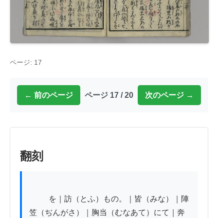
ページ: 17
← 前のページ
ページ 17 / 20
次のページ →
翻刻
          を｜訪（とふ）もの。｜皆（みな）｜陣
笠（ぢんがさ）｜胸当（むなあて）にて｜奔