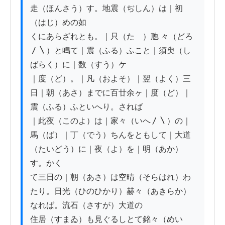
走（ほんさう）す。地震（ぢしん）は｜初
（はじ）めの如

くにあらざれとも。｜只（たゝ）虺 々（どろ
〳〵）と鳴て｜震（ふる）ふこと｜須臾（し
ばらく）に｜数（すう）ケ

｜度（ど）。｜凡（およそ）｜翌（よく）三
日｜朝（あさ）までに百廿余ヶ｜度（ど）｜
震（ふる）ふといへり。されば

｜此夜（このよ）は｜家々（いへ〳〵）の｜
馬（ば）｜丁（でう）ちんをともして｜大道
（たいどう）に｜夜（よ）を｜明（あか）
す。かく

て三日の｜朝（あさ）は空晴（そらはれ）わ
たり。日光（ひのひかり）赫々（あきらか）
なれば。流石（さすが）大道の

住居（すまゐ）も見ぐるしとて銘々（めい