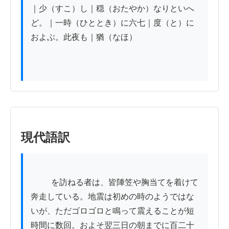
｜少（すこ）し｜穏（おたやか）なりといへ
ど。｜一時（ひととき）に六七｜度（と）に
およぶ。此夜も｜猶（なほ）　

現代語訳
          を訪ねる者は、皆陣笠や胸当てを着けて
奔走している。地震は初めの時のようではな
いが、ただゴロゴロと鳴って震えることが短
時間に数回。およそ翌三日の朝までに百二十