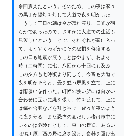
余回震えたという。そのため、この夜は家々
の馬丁が提灯を灯して大道で夜を明かした。
こうして三日の朝は空が晴れ渡り、日光が明
らかであったので、さすがに大道での生活も
見苦しいということで、それぞれが家に入っ
て、ようやくわずかにその破損を修繕する。
この日も地震が震うことはやまず、およそ一
時（二時間）に七、八回から十回にも及ぶ。
この夕方も七時頃より同じく、今宵も大道で
夜を明かそうと、畳を並べ屏風を立て、上に
は雨覆いを作った。町幅の狭い所には向かい
合わせに互いに縄を張り、竹を渡して、上に
は筵や合羽などを引き被せ、皆々前夜のよう
に夜を守る。また恐怖の甚だしい者は市中に
いるのは危険だとして、東山の野辺、あるい
は鴨川原、西の野に席を設け、食器を運び出