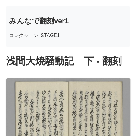
みんなで翻刻ver1
コレクション: STAGE1
浅間大焼騒動記 下 - 翻刻