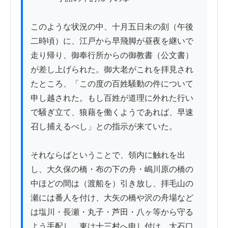
このような状況の中、十月五日未の刻（午後
二時頃）に、江戸から早飛脚が昼夜を継いで
走り帰り、御奉行所からの御教書（公文書）
が差し上げられた。御大老がこれを拝見され
たところ、「この度の百姓騒動の件について
申し越された。もし百姓が道理に外れた行い
で騒ぎ立て、狼藉を働くようであれば、早速
召し捕えるべし」との指示が来ていた。

それならばということで、領内に触れを出
し、大久保の橋・布の下の舟・嶋川原の橋の
中ほどの間は（渡船を）引き放し、拝毛山の
瀬には番人を付け、大矢の橋や沢の舟場など
は塩川・長瀬・丸子・芦田・八ヶ等から守る
よう手配し、東は十三村へ申し付け、大石口