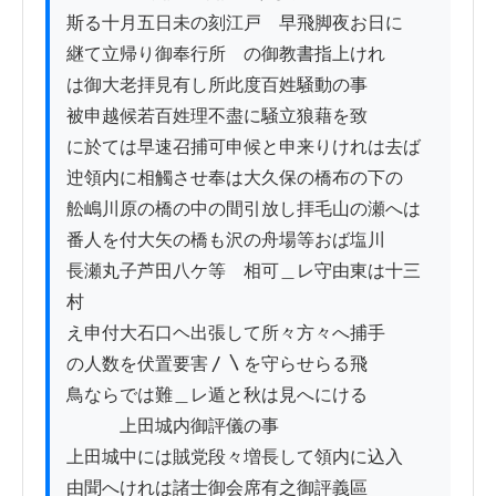
斯る十月五日未の刻江戸ゟ早飛脚夜お日に

継て立帰り御奉行所ゟの御教書指上けれ

は御大老拝見有し所此度百姓騒動の事

被申越候若百姓理不盡に騒立狼藉を致

に於ては早速召捕可申候と申来りけれは去ば

迚領内に相觸させ奉は大久保の橋布の下の

舩嶋川原の橋の中の間引放し拝毛山の瀬へは

番人を付大矢の橋も沢の舟場等おば塩川

長瀬丸子芦田八ケ等ゟ相可＿レ守由東は十三
村

え申付大石口ヘ出張して所々方々へ捕手

の人数を伏置要害〳〵を守らせらる飛

鳥ならでは難＿レ遁と秋は見へにける

　　　上田城内御評儀の事

上田城中には賊党段々増長して領内に込入

由聞へけれは諸士御会席有之御評義區
