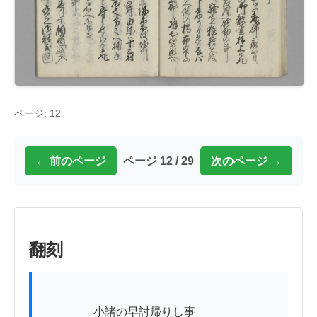
ページ: 12
← 前のページ
ページ 12 / 29
次のページ →
翻刻
          　　小諸の早討帰りし事
