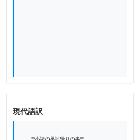
現代語訳
          **小諸の早討帰りの事**
