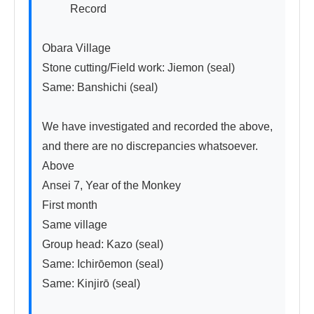
          Record

Obara Village

Stone cutting/Field work: Jiemon (seal)

Same: Banshichi (seal)

We have investigated and recorded the above, 
and there are no discrepancies whatsoever.

Above

Ansei 7, Year of the Monkey

First month

Same village

Group head: Kazo (seal)

Same: Ichirōemon (seal)

Same: Kinjirō (seal)
