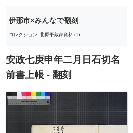
伊那市×みんなで翻刻
コレクション: 北原平蔵家資料 (1)
安政七庚申年二月日石切名
前書上帳 - 翻刻