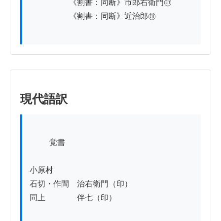
　　　　　《割書：同断》市郎右衛門㊞

　　　　　《割書：同断》近治郎㊞　　

現代語訳
          覚書

小原村

石切・作間　治右衛門（印）

同上　　　　伴七（印）
