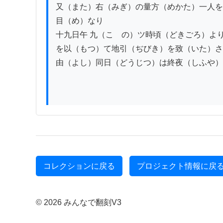
又（また）右（みぎ）の量方（めかた）一人を
目（め）なり　

十九日午 九（こゝの）ツ時頃（どきごろ）よ
を以（もつ）て地引（ぢびき）を致（いた）さ
由（よし）同日（どうじつ）は終夜（しふや）
コレクションに戻る
プロジェクト情報に戻
© 2026 みんなで翻刻V3