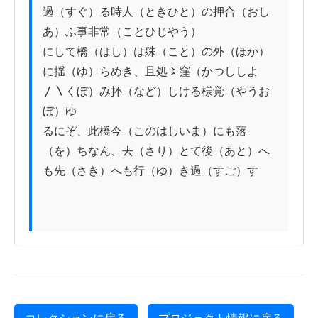
過（すぐ）る時人（ときひと）の押合（おし
あ）ふ事非常（ことひじやう）

にして橋（はし）は殊（こと）の外（ほか）
に揺（ゆ）らめき、且処〻窪（かつししよ
〳〵くぼ）み抔（など）しける様覚（やうお
ぼ）ゆ

るにぞ、此橋今（このはしいま）にも落
（を）ちなん、去（さり）とて後（あと）へ
も先（さき）へも行（ゆ）き過（すご）す
