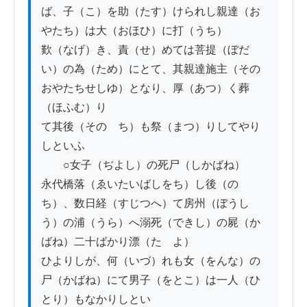
ば、子（こ）を助（たす）けられし親達（お
やたち）は大（おほひ）に打（うち）

歎（なげ）き、責（せ）めては菩提（ぼだ
い）の為（ため）にとて、其親達施主（その
おやたちせしゆ）となり、厚（あつ）く葬
（ほふむ）り

て其後（そのゝち）も祭（まつ）りしてやり
しといふ

　　○女子（ぢよし）の死尸（しかばね）

永代橋落（ゑいたいばしをち）し後（の
ち）、数日経（すじつへ）て房州（ぼうし
う）の浦（うら）へ溺死（できし）の屍（か
ばね）二十ばかり漂（たゝよ）

ひよりしが、何（いづ）れも女（をんな）の
尸（かばね）にて男子（をとこ）は一人（ひ
とり）もなかりしとい
