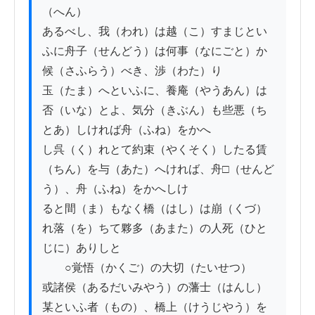
（へん）

あるべし、我（われ）は越（こ）すまじとい
ふに舟子（せんどう）は何事（なにごと）か
候（さふらう）べき、渉（わた）り

玉（たま）へといふに、養庵（やうあん）は
否（いな）とよ、気分（きぶん）も些悪（ち
とあ）しければ舟（ふね）をかへ

し呉（く）れとて約束（やくそく）したる賃
（ちん）を与（あた）へければ、舟□（せんど
う）、舟（ふね）をかへしけ

ると間（ま）もなく橋（はし）は崩（くづ）
れ落（を）ちて夥多（あまた）の人死（ひと
じに）ありしと

　　○覚悟（かくご）の大切（たいせつ）

或諸侯（あるだいみやう）の藩士（はんし）
某といふ者（もの）、橋上（けうじやう）を