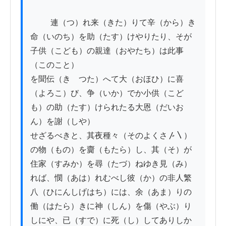
          連（つ）れ来（きた）りて辛（から）き
命（いのち）を助（たす）けやりたり、そが
子供（こども）の親達（おやたち）は此事
（このこと）

を聞伝（きゝつた）へて大（おほひ）に喜
（よろこ）び、争（いか）でか小供（こど
も）の助（たす）けられたる大恩（だいお
ん）を謝（しや）

せざるべきと、其夜種々（そのよくさ〴〵）
の物（もの）を齎（もたら）し、其（そ）が
住家（すみか）を尋（たづ）ねゆき見（み）

れば、憫（あは）れむべし彼（か）の非人繁
八（ひにんしげはち）には、余（あま）りの
働（はたら）きに神（しん）を傷（やぶ）り

しにや、已（すで）に死（し）してありしか