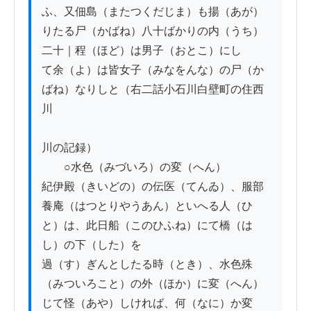
ふ、又佃島（またつくだじま）も揚（あが）
りたる尸（かばね）八十ばかりの内（うち）
二十｜程（ほど）は男子（おとこ）にし

て余（よ）は皆女子（みなをんな）の尸（か
ばね）なりしと（右二話小石川白壁町の住西
川

川の記録）

　　○水色（みづいろ）の変（へん）

紀伊殿（きいどの）の伝医（てんゐ）、服部
養庵（はつとりやうあん）といへる人（ひ
と）は、此日船（このひふね）にて橋（は
し）の下（した）を

過（す）ぎんとしたる時（とき）、水色殊
（みついろこと）の外（ほか）に変（へん）
じて怪（あや）しければ、何（なに）か変