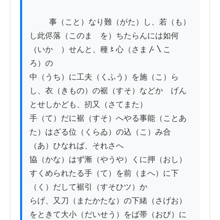
          事（こと）なり難（がた）し、若（も）
し此侭落（このまゝを）ちたらんには如何
（いかゝ）せんと、種〻心（さま〴〵こゝ
ろ）の

中（うち）に工夫（くふう）を施（こ）ら
し、衣（きもの）の裾（すそ）などかゝげん
とせしかども、扨又（さてまた）

手（て）だに裾（すそ）へやる事能（ことあ
た）はざる位（くらゐ）の込（こ）み合
（あ）ひなれば、それさへ

協（かな）はず漸（やうや）くに押（おし）
すくめられたる手（て）を前（まへ）に下
（く）だして裾引（すそひツ）か

らげ、又刀（またかたな）の下緒（さげお）
をときて大小（だいせう）をば帯（おび）に