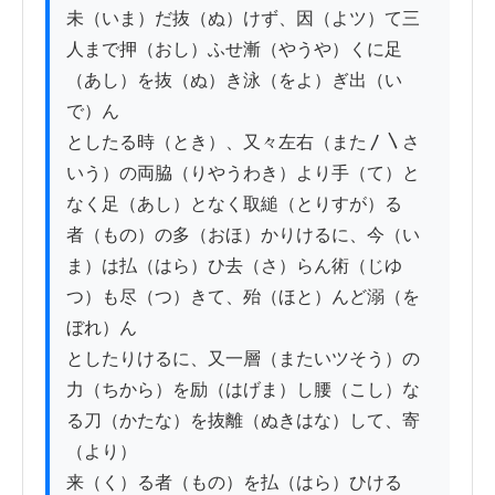
未（いま）だ抜（ぬ）けず、因（よツ）て三
人まで押（おし）ふせ漸（やうや）くに足
（あし）を抜（ぬ）き泳（をよ）ぎ出（い
で）ん

としたる時（とき）、又々左右（また〳〵さ
いう）の両脇（りやうわき）より手（て）と
なく足（あし）となく取縋（とりすが）る

者（もの）の多（おほ）かりけるに、今（い
ま）は払（はら）ひ去（さ）らん術（じゆ
つ）も尽（つ）きて、殆（ほと）んど溺（を
ぼれ）ん

としたりけるに、又一層（またいツそう）の
力（ちから）を励（はげま）し腰（こし）な
る刀（かたな）を抜離（ぬきはな）して、寄
（より）

来（く）る者（もの）を払（はら）ひける