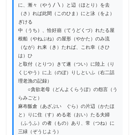
に、漸々（やう〳〵）と辺（ほとり）を去
（さ）れば此間（このひま）にと泳（をよ）
ぎける

中（うち）、恰好崩（てうどくづ）れたる屋
根船（やねぶね）の屋形（やかた）のみ流
（なが）れ来（き）たれば、これ幸（さひ
は）ひ

と取付（とりつ）きて遂（つい）に陸上（り
くじやう）に上（のぼ）りしといふ（右二話
理老漁の記録）

　　○貪欲老母（どんよくらうぼ）の怨言（う
らみごと）

麻布飯倉（あざぶいゝぐら）の片辺（かたほ
と）りに住（す）める老（おい）たる夫婦
（ふうふ）の者（もの）あり、常（つね）に
三緑（ぞうじよう）
