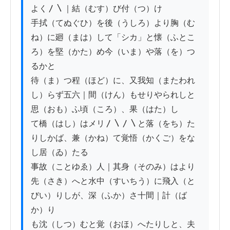
よく〳〵｜結（むす）び付（つ）け

手拭（てぬぐひ）を後（うしろ）より胸（む
ね）に廻（まは）して「シカ」と懐（ふとこ
ろ）を堅（かた）め今（いま）や落（を）つ
るかと

待（ま）つ程（ほど）に、又我知（またわれ
し）らず五六｜間（けん）もせりやられしと
思（おも）ふ頃（ころ）、果（はた）し

て橋（はし）はメリ〳〵〳〵と落（をち）た
りしかば、兼（かね）て覚悟（かくご）をな
し居（ゐ）たる

事故（ことゆゑ）人｜其身（そのみ）はより
先（さき）へと水中（すいちう）に飛入（と
びい）りしが、深（ふか）さ十間｜計（ば
か）り

も沈（しつ）むと覚（おほ）へたりしと、夫