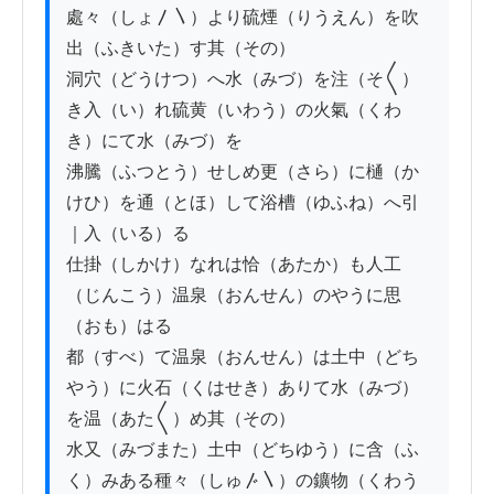
處々（しょ〳〵）より硫煙（りうえん）を吹
出（ふきいた）す其（その）

洞穴（どうけつ）へ水（みづ）を注（そ〱）
き入（い）れ硫黄（いわう）の火氣（くわ
き）にて水（みづ）を

沸騰（ふつとう）せしめ更（さら）に樋（か
けひ）を通（とほ）して浴槽（ゆふね）へ引
｜入（いる）る

仕掛（しかけ）なれは恰（あたか）も人工
（じんこう）温泉（おんせん）のやうに思
（おも）はる

都（すべ）て温泉（おんせん）は土中（どち
やう）に火石（くはせき）ありて水（みづ）
を温（あた〱）め其（その）

水又（みづまた）土中（どちゆう）に含（ふ
く）みある種々（しゅ〴〵）の鑛物（くわう