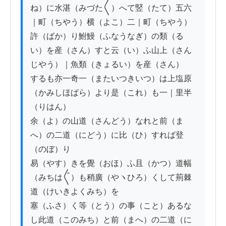
ね）に水湛（みづた〱）へて竪（たて）五六
｜町（ちやう）横（よこ）二｜町（ちやう）

許（ばか）り鮒鰻（ふなうなぎ）の類（る
い）を産（さん）すと云（い）ふ山上（さん
じやう）｜魚類（きょるい）を産（さん）

するも亦一奇一（またいつきいつ）は上塩原
（かみしほばら）より是（これ）も一｜里半
（りはん）

余（よ）の山道（さんどう）なれと前（ま
へ）の二道（にどう）に比（ひ）すれば登
（のぼ）り

易（やす）きを覺（おほ）ふ且（かつ）道幅
（みちは〲）も稍廣（やヽひろ）くして荊棘
道（けいきよくみち）を

塞（ふさ）く等（とう）の事（こと）あるな
し此道（このみち）と前（まへ）の二道（に