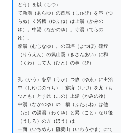
どう）を以（もつ）

て新湯（あらゆ）の首尾（しゅび）を串（つ
らぬ）く浴槽（ゆふね）は上湯（かみの
ゆ）。中湯（なかのゆ）。寺湯（てらの
ゆ）。

貉湯（むじなゆ）。の四坪（よつぼ）硫煙
（りうえん）の氣山靄（きさんあい）に和
（くわ）して人（ひと）の鼻（び）

孔（かう）を穿（うか）つ故（ゆゑ）に主治
中（しゆじのうち）｜癬疥（しづ）を尤（も
つとも）とす此（この）上湯（かみのゆ）

中湯（なかのゆ）の二槽（ふたふね）は他
（た）の湧湯（わくゆ）と異（こと）なり後
（うしろ）の方（ほう）は

一面（いちめん）硫黄山（いわうやま）にて