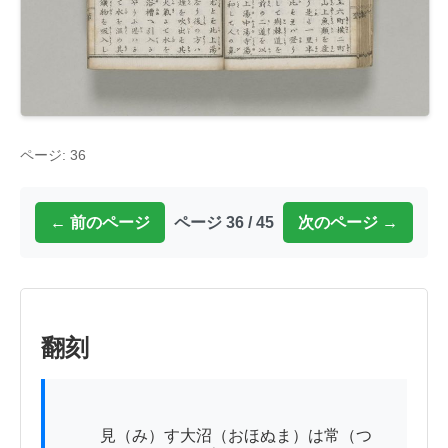
ページ: 36
← 前のページ
ページ 36 / 45
次のページ →
翻刻
          見（み）す大沼（おほぬま）は常（つ