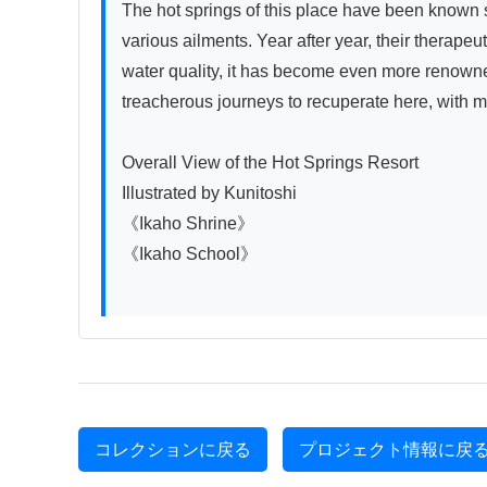
The hot springs of this place have been known 
various ailments. Year after year, their therape
water quality, it has become even more renowne
treacherous journeys to recuperate here, with mo
Overall View of the Hot Springs Resort

Illustrated by Kunitoshi

《Ikaho Shrine》

《Ikaho School》

コレクションに戻る
プロジェクト情報に戻