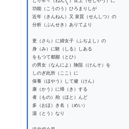
しり年々（ねん〱）世上（せじやう）に

功能（こうのう）ひろまりしが

近年（きんねん）又 泉質（せんしつ）の

分析（ぶんせき）ありてより

更（さら）に婦女子（ふぢよし）の

身（み）に験（しる）しある

をもつて都鄙（とひ）

の男女（なんによ）険阻（けんそ）を

しのぎ此所（ここ）に

保養（ほやう）して健（けん）

康（かう）に帰（き）する

者（もの）殆（ほと）んど

多（おほ）き名（（めい）

湯（とう）なり
