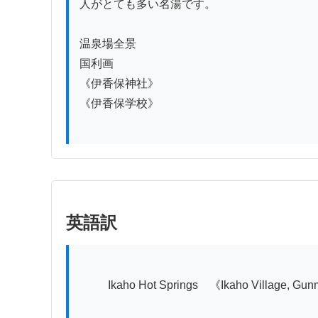
人がとても多い名湯です。

温泉場全景

国利画

《伊香保神社》

《伊香保学校》

英語訳
          Ikaho Hot Springs　《Ikaho Village, Gunma District, Kozuke Province》
