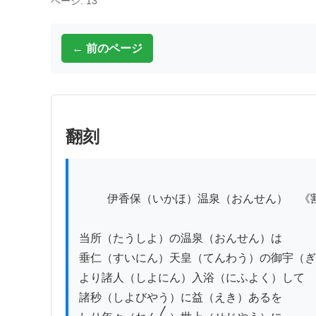
ページ: 13
← 前のページ
翻刻
          伊香保（いかほ）温泉（おんせん）　《割書：上野国群馬郡｜伊香保村》

当所（たうしよ）の温泉（おんせん）は

垂仁（すいにん）天皇（てんわう）の御宇（ぎ
より諸人（しよにん）入浴（にふよく）して

諸秒（しよびやう）に益（えき）あるを
