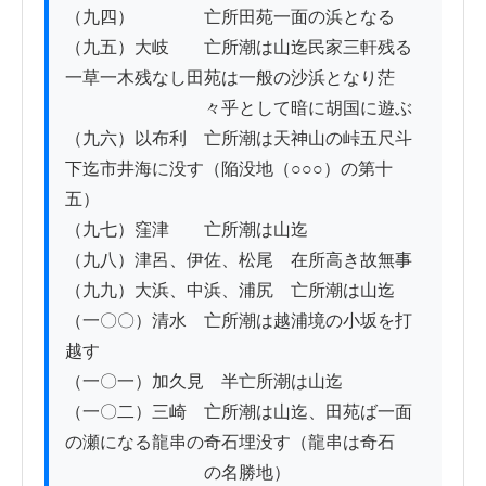
（九四）　　　　亡所田苑一面の浜となる

（九五）大岐　　亡所潮は山迄民家三軒残る
一草一木残なし田苑は一般の沙浜となり茫

　　　　　　　　々乎として暗に胡国に遊ぶ

（九六）以布利　亡所潮は天神山の峠五尺斗
下迄市井海に没す（陥没地（○○○）の第十
五）

（九七）窪津　　亡所潮は山迄

（九八）津呂、伊佐、松尾　在所高き故無事

（九九）大浜、中浜、浦尻　亡所潮は山迄

（一〇〇）清水　亡所潮は越浦境の小坂を打
越す

（一〇一）加久見　半亡所潮は山迄

（一〇二）三崎　亡所潮は山迄、田苑ば一面
の瀬になる龍串の奇石埋没す（龍串は奇石

　　　　　　　　の名勝地）
