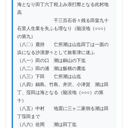
海となり田丁六丁程上み浪打際となる此村地
高

　　　　　　　　千三百石谷々残る田畠九十
石里人生業を失ふも理なり（陥没地（○○○）
の第九）

（八〇）鹿持　　亡所潮は山迄田丁は一面の
浜になる沙漠渺々として旅客津に迷ふ

（八一）田の口　潮は銅山の下迄

（八二）田の浦　潮は飯積の麓迄

（八三）下田　　亡所潮は山迄

（八四）鍋島、竹島、井沢、小津賀　潮は田
丁、窪田は海となる（陥没地（○○○）の第
十）

（八五）中村　　地震に三ヶ二家倒る潮は田
丁窪田まで

（八六）佐岡　　潮は田丁迄
