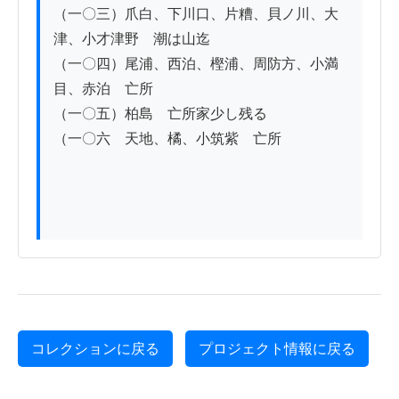
（一〇三）爪白、下川口、片糟、貝ノ川、大
津、小才津野　潮は山迄

（一〇四）尾浦、西泊、樫浦、周防方、小満
目、赤泊　亡所

（一〇五）柏島　亡所家少し残る

（一〇六　天地、橘、小筑紫　亡所

コレクションに戻る
プロジェクト情報に戻る