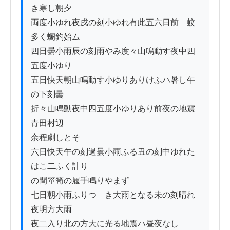
き寒し朝夕

両度小ゆれ夜戌の刻小ゆれ有此五六日前ゟ蚊
多く蟵釣始ム

四日曇小雨辰の刻雨やみ度々山鳴動す夜中四
五度小ゆり

五日快天朝山鳴動す小ゆりありけふハ暑し午
の下刻曇

折々山鳴動夜中四五度小ゆりあり前夜の地震
青田村辺

余程劇しとそ

六日快天午の刻過曇小雨ふる丑の刻中ゆれた
はこ二ふく計り

の間箪笥の履手鳴りやまず

七日朝小雨ふりつゝき大雨となる未の刻晴れ
夜明方大雨

夜二入り北の方大に光る地震ハ昼夜なし
