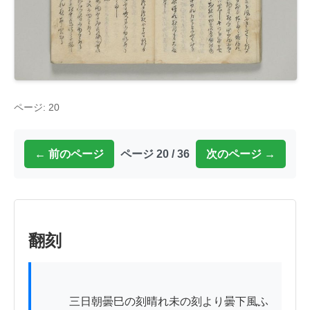
ページ: 20
← 前のページ
ページ 20 / 36
次のページ →
翻刻
          三日朝曇巳の刻晴れ未の刻より曇下風ふ