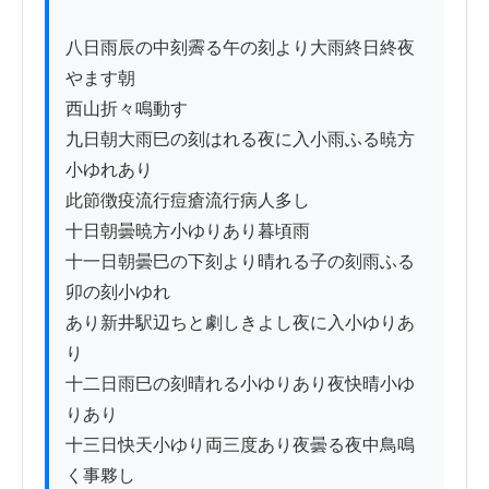
八日雨辰の中刻霽る午の刻より大雨終日終夜
やます朝ゟ

西山折々鳴動す

九日朝大雨巳の刻はれる夜に入小雨ふる暁方
小ゆれあり

此節徴疫流行痘瘡流行病人多し

十日朝曇暁方小ゆりあり暮頃雨

十一日朝曇巳の下刻より晴れる子の刻雨ふる
卯の刻小ゆれ

あり新井駅辺ちと劇しきよし夜に入小ゆりあ
り

十二日雨巳の刻晴れる小ゆりあり夜快晴小ゆ
りあり

十三日快天小ゆり両三度あり夜曇る夜中鳥鳴
く事夥し
