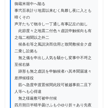
御蔵米堀中へ陥る

事弐百表計り地震以来むく鳥夥し夜に入とも
啼くその

声牙たちて物冷し一丁通し有事記左の如し

　此節度々之地震二付色々虚説申触候向も有
之哉二相聞以之外二

　候条右等之風説決而信用と致間敷候全ク虚
二乗し訟拠も

　無之儀を申出し人気を騒かし変事中不埒之
至候右躰

　跡形も無之虚説を申触候者ハ其本聞届速々
差押候様役

　筋へ急度申渡置候間此段可被越事前二且下
人等へも心得違

　無之様厳敷可被申付候

四月朔日半晴半曇けふも小ゆり折々あり先夜