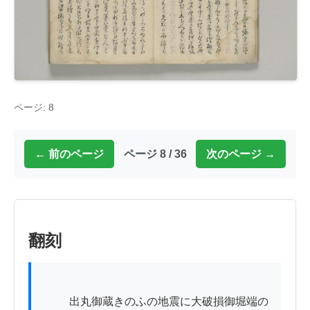
ページ: 8
← 前のページ
ページ 8 / 36
次のページ →
翻刻
          出丸御蔵きのふの地震に大破損御堀端の