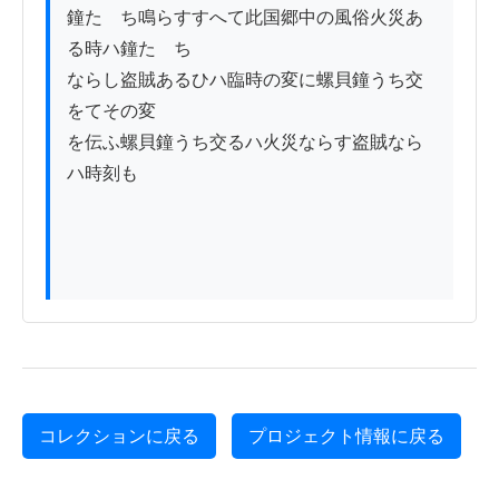
鐘たゝち鳴らすすへて此国郷中の風俗火災あ
る時ハ鐘たゝち

ならし盗賊あるひハ臨時の変に螺貝鐘うち交
をてその変

を伝ふ螺貝鐘うち交るハ火災ならす盗賊なら
ハ時刻も

コレクションに戻る
プロジェクト情報に戻る