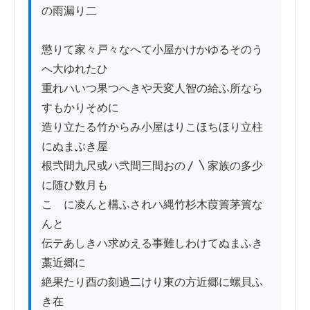
の雨漏り二

懲りて家々戸々なへて小屋かけかゆるそのう
へ大ゆれたひ

重れハいつ果つへきや天変人智の給ふ所なら
すもかりそめに

造り立たる竹からみ小屋はりこほちほり立柱
にぬまぶき屋

根弐間九尺或ハ弐間三間おの〳〵家族の多少
に随ひ数月も

こゝに凌んと構ふされハ縄竹杉木葭簀茅簀な
んと

伝テあしきハ求めえる事難しわけてぬまふき
藁近郷に

絶果たり酉の刻過二けり東の方近郷に螺貝ふ
き在
