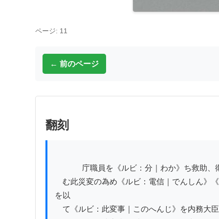
ページ: 11
← 前のページ
翻刻
          　庁職員を《ルビ：分｜わか》ち救助、衛生、土木、庶務、報告の委員とし専ら《ルビ：震災｜しんさい》の事務に《ルビ：鞅掌｜あうしやう》せし

　む此災変の為め《ルビ：電信｜でんしん》《
を以

　て《ルビ：此変事｜このへんじ》を内務大臣