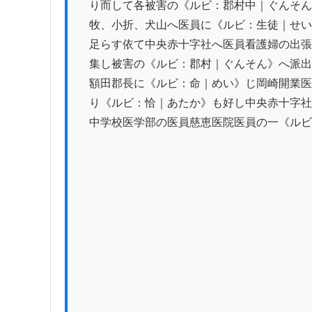
　り而して各被害の《ルビ：郡村中｜ぐんそん
　牧、小折、犬山へ医員に《ルビ：生徒｜せい
　足らす依て中央赤十字社へ医員看護婦の出張
　集し被害の《ルビ：郡村｜ぐんそん》へ派出
　額田郡長に《ルビ：命｜めい》じ岡崎開業医
　り《ルビ：恰｜あたか》も好し中央赤十字社
　中学校医学部の医員慈恵医院医員の一《ルビ