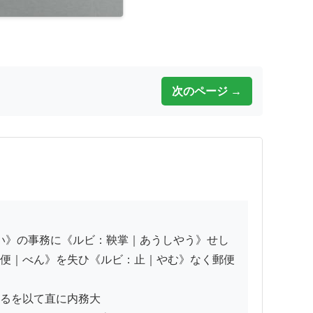
次のページ →
便｜べん》を失ひ《ルビ：止｜やむ》なく郵便
るを以て直に内務大
