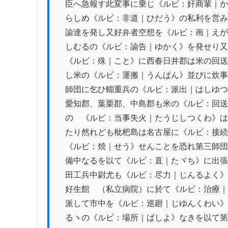
　臣へ急報す此変事に乗じ《ルビ：奸商輩｜か
　らしめ《ルビ：非道｜ひだう》の私利を営み
　諭達を発し又好弁者空想を《ルビ：画｜えが
　しむるの《ルビ：諭告｜ゆかく》を発せり又
　《ルビ：殊｜こと》に西春日井郡は米の回送
　し米の《ルビ：運搬｜うんぱん》並びに炊事
　師団に乞ひ輜重兵の《ルビ：派出｜はしゆつ
　愛知郡、葉栗郡、中島郡も米の《ルビ：回送
　の　《ルビ：当事失火｜たうじしつくわ》は
　たり然れども枇杷島は名古屋に《ルビ：接続
　《ルビ：焼｜せう》せんことを恐れ第三師団
　備中なるを以て《ルビ：直｜たヾち》に出張
　田工兵中尉尤も《ルビ：尽力｜じんるよく》
　好生館　（私立病院）に於て《ルビ：治療｜
　派して市中を《ルビ：巡廻｜じゆんくわい》
　るヽの《ルビ：場所｜ばしよ》なきを以て第