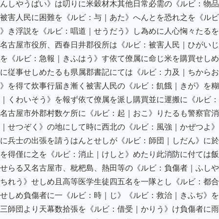
んしやうばい》は叨りに米穀材木其他日常必需の《ルビ：物品
被害人民に困難を《ルビ：与｜あた》へんとを恐れ之を《ルビ
》き浮説を《ルビ：唱道｜せうだう》し為めに人心恟々たるを
名古屋市役所、西春日井郡役所は《ルビ：被害人民｜ひがいじ
を《ルビ：急報｜きふはう》す依て僚属に命じ米を購買せしめ
に従事せしめたるも県属郡書記にては《ルビ：力及｜ちからお
》を得て炊事行届き漸く被害人民の《ルビ：飢餓｜きが》を糊
｜くわいそう》を報ず依て僚属を派し購買並に運搬に《ルビ：
名古屋市外郡村数ケ所に《ルビ：起｜おこ》りたるも警察官消
｜せつぞく》の地にして時に西北の《ルビ：風強｜かぜつよ》
に兵士の出張を請うはんとせしが《ルビ：師団｜しだん》に於
を得僅に之を《ルビ：消止｜けしと》めたり此消防に付ては飯
せらる又名古屋市、枇杷島、熱田等の《ルビ：負傷者｜ふしや
ちれう》せしめ且高等医学生徒四五名を一隊とし《ルビ：都合
せしめ負傷者に一《ルビ：時｜じ》《ルビ：救治｜きふぢ》を
三師団より天幕数拾張を《ルビ：借受｜かりう》け負傷者に雨