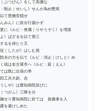
｜ぶつぴん》をして高価な

：制止｜せいし》せんが為め懇篤

以て慇撫安穏せ

んみん》に炊出行届かず

更に《ルビ：僚属｜りやうぞく》を増派

よ》ばざるを以て第三

するを得たり又

従｜したが》はしむ発

防夫の力を以て《ルビ：消止｜けしと》め

く或は名古屋市へ《ルビ：延｜えん》

ては既に出張の準

田工兵大尉、吉

うしや》は愛知病院並びに

｜つがふ》三隊を分

施せり愛知病院に於ては　負傷者を入

露を避けしめた
