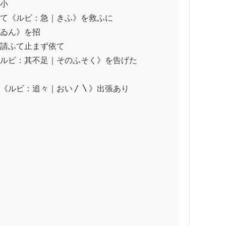
小

て《ルビ：急｜きふ》を救ふに

ゐん》を招

請ふて止まず依て

ルビ：其不足｜そのふそく》を告げた

《ルビ：追々｜おい〳〵》出張あり
