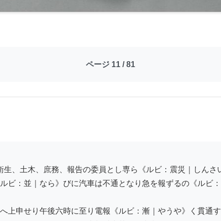
ページ 11 / 81
ルビ：並｜なら》びに汽車は不通となり急を報ずるの《ルビ：
へ上申せり午後六時に至り電報《ルビ：漸｜やうや》く貫通す