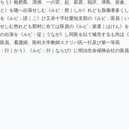
ちう》枇杷島、清洲、一の宮、起、萩原、稲沢、津島、岩倉、
と》を随へ出張せしむ《ルビ：然｜しか》れども負傷者多くし
を《ルビ：請｜こ》ひ又赤十字社愛知支部の《ルビ：医員｜い
せしむ然れども郡村に在ては医員の《ルビ：派遣｜はけん》を
の出張を《ルビ：促｜うなが》し同医を以て補充するも尚ほ《
医員、看護婦、医科大学教師スクリバ氏一行及び第一等高

：行｜かう》《ルビ：幷｜ならび》に明治生命保険会社の医員