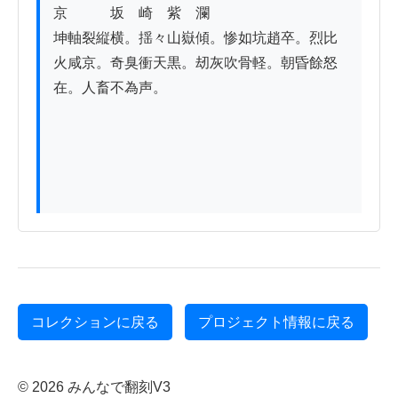
京　　　坂　崎　紫　瀾

坤軸裂縦横。揺々山嶽傾。惨如坑趙卒。烈比
火咸京。奇臭衝天黒。刼灰吹骨軽。朝昏餘怒

在。人畜不為声。

コレクションに戻る
プロジェクト情報に戻る
© 2026 みんなで翻刻V3