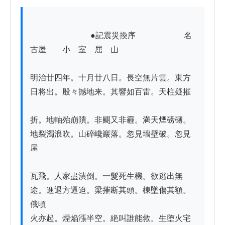
          　　　　　●記震災換序　　　　　　名
古屋　　小　室　屈　山

明治廿四年。十月廿八日。長空無片雲。東方
日将出。殷々撼地来。其響如百雷。天柱疑摧

折。地軸殆崩隤。非颶又非霾。満天煙磅礴。
地裂濁浪吹。山碎巉巖落。忽見墻壁破。忽見
屋

瓦飛。人家盡潰倒。一髮死生機。欲逃出無
途。進退方逼迫。梁摧断其頭。棟墜傷其額。
俄頃

火亦起。煙焔漲半空。絶叫誰能救。生堕火宅