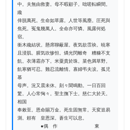
中。夫無由救妻。母不暇顧子。咄嗟転瞬間。
纔

倖脱萬死。生命如草露。人世等風塵。圧死與
焦死。冤鬼幾萬人。全命亦可憐。風露何処
宿。

衝木纔結状。懸席聊蔽屋。夜気欲霑袂。暁寒
且浸肌。腥気吹惨怛。燐光閃離奇　糟糠不支

飢。衣薄霜亦下。米粟貴於珠。菜色満草野。
飢寒猶可忍。難忍流離情。寡婦弔夫涙。孤児
慕

母声。況又震未休。刻々聞鳴動。一日百回
驚。人心常恟々。聖主撫下士。慈仁大於天。
相国

奉敕至。恩命賜万金。死生固無常。天変豈易
測。頼有　皇恩深。蒼生可以息。

　　　　　●偶　作　　　　　　　　東