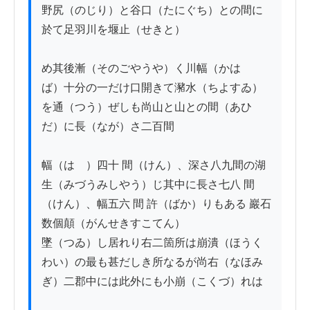
野尻（のじり）と谷口（たにぐち）との間に
於て足羽川を堰止（せきと）

め其後漸（そのごやうや）く川幅（かはゝ
ば）十分の一だけ口開きて瀦水（ちよすゐ）
を通（つう）ぜしも尚山と山との間（あひ
だ）に長（なが）さ二百間

幅（はゞ）四十 間（けん）、深さ八九間の湖
生（みづうみしやう）じ其中に長さ七八 間
（けん）、幅五六 間 許（ばか）りもある 巖石
数個顛（がんせきすこてん）

墜（つゐ）し居れり右二箇所は崩潰（ほうく
わい）の最も甚だしき所なるが尚右（なほみ
ぎ）二郡中には此外にも小崩（こくづ）れは
