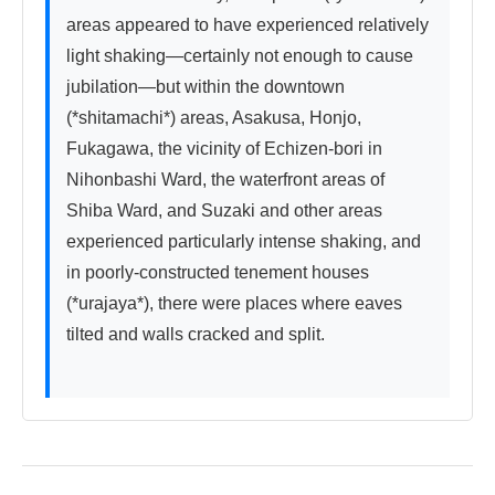
areas appeared to have experienced relatively 
light shaking—certainly not enough to cause 
jubilation—but within the downtown 
(*shitamachi*) areas, Asakusa, Honjo, 
Fukagawa, the vicinity of Echizen-bori in 
Nihonbashi Ward, the waterfront areas of 
Shiba Ward, and Suzaki and other areas 
experienced particularly intense shaking, and 
in poorly-constructed tenement houses 
(*urajaya*), there were places where eaves 
tilted and walls cracked and split.
