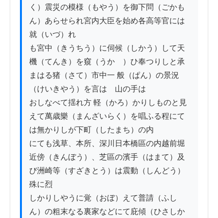
く）震災の模様（もやう）を御下問（ごかも
ん）あらせられ宮内大臣を始め各高等官には
就（いづ）れ

も宮中（きうちう）に伺候（しかう）して天
機（てんき）を窺（うかゞ）ひ奉つりしと承
まはる猪（さて）市中一 般（ぱん）の景況
（けいきやう）を言はゞ山の手は

おしなべて揺れ方 軽（かろ）かりしものと見
えて萬歳樂（まんざいらく）を唱ふる程にて
は無かりしが下町（したまち）の内

にても浅草、本所、深川日本橋區の内越前堀 
近傍（きんぼう）、芝區の濱手（はまて）及
び洲崎等（すざきとう）は震動（しんどう）
殊に烈

しかりしやうに覚（おぼ）えて普請（ふし
ん）の粗末なる裏家などにて庇傾（ひさしか