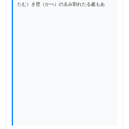
たむ）き壁（かべ）のゑみ割れたる處もあ
