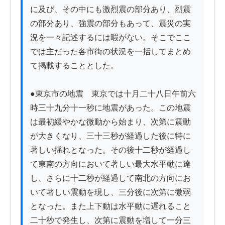
に及び、その中にも激烈震の部分あり、烈震
の部分あり、強震の部分もあって、震災の実
況を一々記述するには暇がない。そこでここ
では主だった各市街の状況を一括してまとめ
て掲載することとした。

●東京市の地震　東京では十月二十八日午前六
時三十九分十一秒に地震があった。この地震
は最初緩やかな微動から始まり、次第に震動
が大きくなり、三十三秒が経過した後に特に
著しい揺れとなった。その後十二秒が経過し
て東南の方向において著しい最大水平動に達
し、さらに十二秒が経過して南北の方向にお
いて著しい震動を現し、三分後に次第に微弱
となった。また上下動は水平動に遅れること
二十秒で発生し、次第に震動を増して一分三