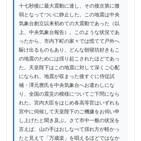
十七秒後に最大震動に達し、その後次第に微
弱となってついに静止した。この地震は中央
気象台創立以来初めての大震動であった（以
上、中央気象台報告）。このような状況であ
ったから、市内下町の家々では慌てて戸外へ
駆け出るものもあり、どんな朝寝坊好きもこ
の地震のためには揺り起こされたほどであっ
た。天皇陛下はこの地震に対して深くご心配
になられ、地震が収まった後すぐに侍従試
補・澤元麿氏を中央気象台へお遣わしにな
り、全国の震災の模様についてご下問になら
れた。宮内大臣をはじめ各高等官はいずれも
宮中に伺候して天皇陛下のご機嫌をお伺い申
し上げたと聞き及ぶ。さて市中一般の状況を
言えば、山の手はおしなべて揺れ方が軽かっ
たと見えて「万歳楽」を唱えるほどではなか