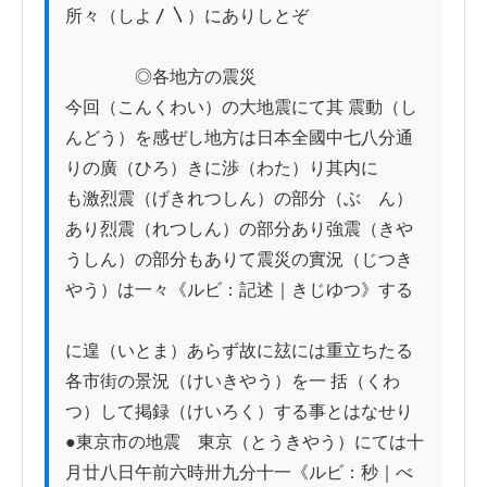
所々（しよ〳〵）にありしとぞ

　　　　◎各地方の震災

今回（こんくわい）の大地震にて其 震動（し
んどう）を感ぜし地方は日本全國中七八分通
りの廣（ひろ）きに渉（わた）り其内に

も激烈震（げきれつしん）の部分（ぶゝん）
あり烈震（れつしん）の部分あり強震（きや
うしん）の部分もありて震災の實況（じつき
やう）は一々《ルビ：記述｜きじゆつ》する

に遑（いとま）あらず故に玆には重立ちたる
各市街の景況（けいきやう）を一 括（くわ
つ）して掲録（けいろく）する事とはなせり

●東京市の地震　東京（とうきやう）にては十
月廿八日午前六時卅九分十一《ルビ：秒｜べ