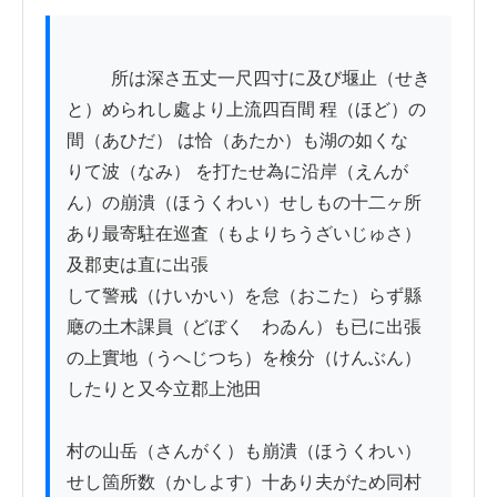
          所は深さ五丈一尺四寸に及び堰止（せき
と）められし處より上流四百間 程（ほど）の
間（あひだ） は恰（あたか）も湖の如くな

りて波（なみ） を打たせ為に沿岸（えんが
ん）の崩潰（ほうくわい）せしもの十二ヶ所
あり最寄駐在巡査（もよりちうざいじゅさ）
及郡吏は直に出張

して警戒（けいかい）を怠（おこた）らず縣
廰の土木課員（どぼくゝわゐん）も已に出張
の上實地（うへじつち）を検分（けんぶん）
したりと又今立郡上池田

村の山岳（さんがく）も崩潰（ほうくわい）
せし箇所数（かしよす）十あり夫がため同村 