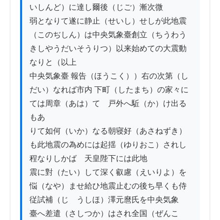
いしんど）に達し爾後（じご）漸次微

弱となりて遂に静止（せいし）せしが此地震
（このぢしん）は中央気象臺創立（ちうわう
きしやうだいそうりつ）以来始めての大震動
なりと（以上

中央気象臺 報告（ほうこく））右の次第（し
だい）なれば市内 下町（したまち）の家々に
ては周章（あは）てゝ戸外へ駈（か）け出る
もあ

りて如何（いか）なる朝寝好（あさねずき）
も此地震の為めには起揺（ゆりおこ）されし
程なりしかば　天皇陛下には此地

震に對（たい）して深く叡慮（えいりよ）を
悩（なや）ませ給ひ地震止むの後ち早くも侍
従試補（じゞうしほ）澤元麿氏を中央気象

臺へ差遣（さしつか）はされ全国（ぜんこ