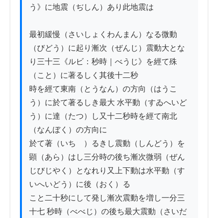
う》に地震（ぢしん）あり此地震は

最初緩慢（さいしょくわんまん）なる微動
（びどう）に起り漸次（ぜんじ）震動大とな
り三十三《ルビ：秒時｜べうじ》を經て殊
（こと）に著るしく其後十二秒

時を經て東南（とうなん）の方向（はうこ
う）に於て著るしき最大 水平動（すゐへいど
う）に達（たつ）し又十二秒時を經て南北
（なんぼく）の方向に

於て著（いちゞ）るきし震動（しんどう）を
顕（あら）はし三分時の後ち漸次微弱（ぜん
じびじやく）となれり又上下動は水平動（す
いへいどう）に後（おく）るゝ

こと二十秒にして発し漸次震動を増し一分三
十七 秒時（べべじ）の後ち最大震動（さいだ