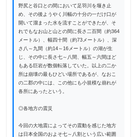
野尻と谷口との間において足羽川を堰き止
め、その後ようやく川幅の十分の一だけ口が
開いて溜まった水を流すことができたが、そ
れでもなお山と山との間に長さ二百間（約364
メートル）、幅四十間（約73メートル）、深
さ八～九間（約14～16メートル）の湖が生
じ、その中に長さ七～八間、幅五～六間ほど
もある巨岩が数個転落していた。以上の二か
所は崩壊の最もひどい場所であるが、なおこ
の二郡の中には、この他にも小規模な崩れが
各所にあったという。

◎各地方の震災

今回の大地震によってその震動を感じた地方
は日本全国のおよそ七～八割という広い範囲