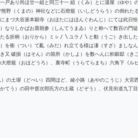
一戸あり尚ほ廿一組と同三十一 組（くみ）とに湯屋（ゆや）の
び熊野（くまの）神社などに石燈籠（いしどうらう）の倒れたる
にまづ大谷派本願寺（おほたにはほんぐわんじ）にては此日恰
）なりしかばお晨朝参（しんてうまゐ）りと称へて数百の門徒
たる折柄（おりから）ミㇱ〳〵ユラ〳〵と動（うご）き出した
）を衝（つい）て亂（みだ）れ立てる様は凄（すざ）ましなん
き又 破損（はそん）の箇所（かしよ）を数へんに枳穀邸（きこ
の大燈籠（おほどうろ）、裏寺町（うらてらまち）六角下《ル
ん）の土塀（どべい）四間ほど、綾小路（あやのこうじ）大宮西
かてう）の田中督次郎氏方の土蔵（どぞう）、伏見街道九丁目