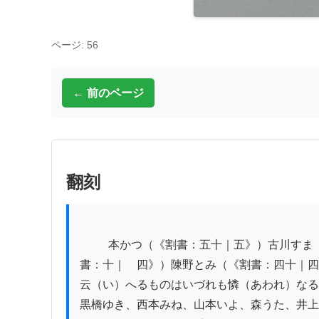
ページ: 56
← 前のページ
翻刻
          本かつ（《割書：五十｜五》）古川すま（《割書：二十｜三》）開発小はる（《割書：二十｜六》）豊浦せい（《割書：四｜　十》）北村せん（《割
書：十｜　四》）陳野とみ（《割書：四十｜四
云（い）へるものはいづれも憐（あわれ）なる
黒橋ゆき、西本みね、山本いよ、森うた、井上