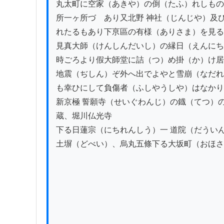
丸太町に空家（あきや）の倒（たふ）れしもの
所一ヶ所づゝあり又北野 神社（じんじや）及
れたるもあり下亰區の有様（ありさま）を見る
見真大師（けんしんだいし）の縁日（えんにち
時ごろより假大師堂に詰（つ）め掛（か）け居
地震（ぢしん）ぞ外へ出でよやと雪崩（なだれ
も幸ひにして負傷者（ふしやうしや）はなかり
新京極 誓願寺（せいぐわんじ）の鐡（てつ）
蔵、堀川仏光寺

下る日蓮宗（にちれんしう）一 道院（だうい
土塀（どべい）、烏丸五條下る大坂町（おほさ