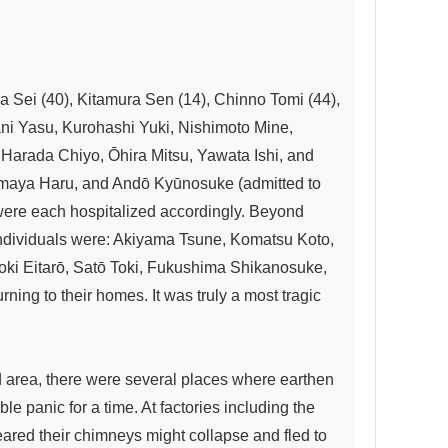
Sei (40), Kitamura Sen (14), Chinno Tomi (44), 
ani Yasu, Kurohashi Yuki, Nishimoto Mine, 
arada Chiyo, Ōhira Mitsu, Yawata Ishi, and 
 Amaya Haru, and Andō Kyūnosuke (admitted to 
ere each hospitalized accordingly. Beyond 
individuals were: Akiyama Tsune, Komatsu Koto, 
ki Eitarō, Satō Toki, Fukushima Shikanosuke, 
ng to their homes. It was truly a most tragic 
 area, there were several places where earthen 
 panic for a time. At factories including the 
red their chimneys might collapse and fled to 