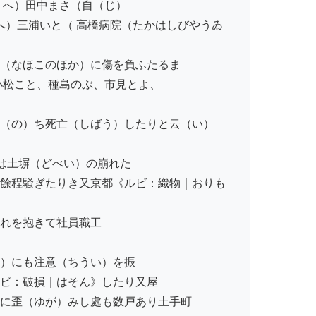
へ）田中まさ（自（じ）

へ）三浦いと（ 高橋病院（たかはしびやうゐ
（なほこのほか）に傷を負ふたるまゝ

松こと、種島のぶ、市見とよ、

（の）ち死亡（しばう）したりと云（い）

土塀（どべい）の崩れた

餘程騒ぎたりき又京都《ルビ：織物｜おりも
れを抱きて社員職工

）にも注意（ちうい）を振

ビ：破損｜はそん》したり又屋

に歪（ゆが）みし處も数戸あり土手町
