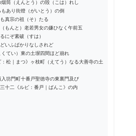
烟筒（えんとう）の毀（こは）れし

もあり街燈（がいとう）の倒

も真宗の祖（そ）たる

（もんと）老若男女の嫌ひなく午前五

るにぞ素破（すは）

どいふばかりなしされど

くてい）東の土塀四間ほど崩れ

ビ：松｜まつ》ヶ枝町（えてう）なる大善寺の土
入坊門町十番戸聖徳寺の東裏門及び

三十二《ルビ：番戸｜ばんこ》の内
