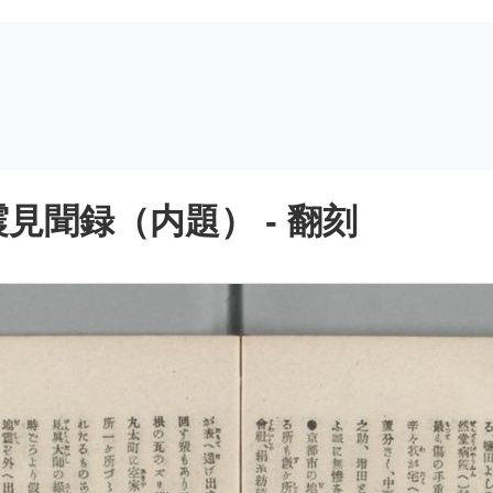
見聞録（内題） - 翻刻