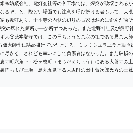
絹糸紡績会社、電灯会社等の各工場では、煙突が破壊されるか
なるぞ」と、際どい場面でも注意を呼び掛ける者もいて、大混
家も数軒あり、千本寺の内側の辺りの古家は斜めに歪んだ箇所
の煙突の壊れた箇所が一か所ずつあった。また北野神社及び熊野
ず大谷派本願寺では、この日ちょうど真宗の祖である見真大師
ら仮大師堂に詰め掛けていたところ、ミシミシユラユラと動き
に尽きる。されども幸いにして負傷者はなかった。また破損の
裏寺町六角下・松ヶ枝町（まつがえちょう）にある大善寺の土
裏門および土塀、烏丸五条下る大坂町の田中督次郎氏方の土蔵、