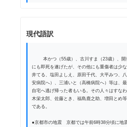
現代語訳
          本かつ（55歳）、古川すま（23歳）、開発小はる（26歳）、豊浦せい（40歳）、北村せん（14歳）、陳野とみ（44歳）などというものはいずれも哀れ
にも即死を遂げたが、その他にも重傷者は少な
井てる、塩田よしえ、原田千代、大平みつ、八
安病院へ）、三浦いと（高橋病院へ）等は、最
自宅へ逃げ帰った者もいる。その人々はすなわ
木栄太郎、佐藤とき、福島鹿之助、増田とめ等
である。

●京都市の地震　京都では午前6時38分頃に