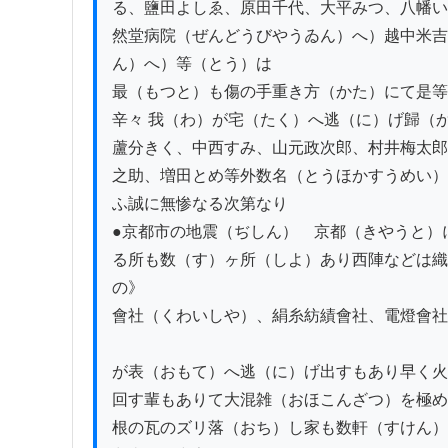
る、鹽田よしゑ、原田千代、大平みつ、八幡い
然堂病院（ぜんどうびやうゐん）へ）越中米吉
ん）へ）等（とう）は

最（もつと）も傷の手重き方（かた）にて是等
辛々 我（わ）が宅（たく）へ逃（に）げ歸（
蘆分きく、中西すみ、山元政次郎、村井梅太郎
之助、増田とめ等外数名（とうほかすうめい）
ふ誠に無惨なる次第なり

●京都市の地震（ぢしん）　京都（きやうと）
る所も数（す）ヶ所（しよ）あり西陣などは織
の》

會社（くわいしや）、絹糸紡績會社、電燈會社
が表（おもて）へ逃（に）げ出すもあり早く火
回す輩もありて大混雑（おほこんざつ）を極め
根の瓦のズリ落（おち）し家も数軒（すけん）