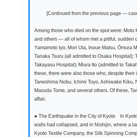
          [Continued from the previous page — casualties at the Naniwa Spinning Company]

Among those who died on the spot were: Moto Ka
and others — all of whom met a pitiful, sudden 
Yamamoto Iyo, Mori Uta, Inoue Matsu, Ōmura Mi
Tanaka Tsuru (all admitted to Osaka Hospital);
Takayasu Hospital); Miura Ito (admitted to Tak
these, there were also those who, despite thei
Taneshima Nobu, Ichimi Toyo, Ashiwake Kiku, N
Masuda Tome, and several others. Of these, Tane
affair.

● The Earthquake in the City of Kyoto　In Kyoto
walls had collapsed, and in Nishijin, where a la
Kyoto Textile Company, the Silk Spinning Compa