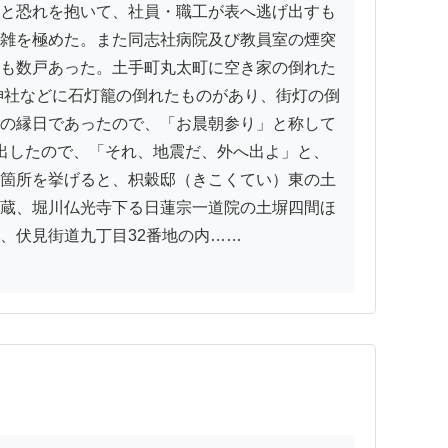
と恐れを抱いて、社員・職工が表へ逃げ出すも
雑を極めた。また同志社病院及び教員室の煙突
も数戸あった。土手町丸太町に空き家の倒れた
神社などに石灯籠の倒れたものがあり、街灯の倒
の縁日であったので、「お晨朝参り」と称して
出したので、「それ、地震だ、外へ出よ」と、
箇所を挙げると、枳穀邸（きこくてい）東の土
蔵、堀川仏光寺下る日蓮宗一道院の土塀四間ほ
伏見街道九丁目32番地の内……
