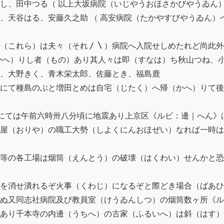
し、田中つる（ 以上大坂病院（いじやうおほさかびやうゐん）
、天谷はる、安藤久之助 （ 高安病院（たかやすびやうゐん）
（これら）は夫々（それ〳〵）病院へ入院せしめたれど尚此外
かへ）りし者（もの）あり其人々は即（すなは）ち秋山つね、小
、大野きく、青木栄太郎、佐藤とき、福島鹿

にて種島のぶと増田とめは自宅（じたく）へ帰（かへ）りて後
にては午前六時卅八分頃に地震あり上京区《ルビ：邊｜へん》は
屋（おりや）の職工大勢（しよくにんおほぜい）なれば一時は
等の各工場は烟筒（えんとう）の破壊（はくわい）せんかと恐
を消せ潰れるぞ火事（くわじ）になるぞと際どき場合（ばあひ
ぬ又同志社病院及び教員室（けうゐんしつ）の烟筒数ヶ所《ル
あり千本寺の内邊（うちへ）の古家（ふるいへ）は斜（はす）