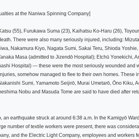
tsu (55), Furukawa Suma (23), Kaihatsu Ko-Haru (26), Toyoura 
death. There were also many seriously injured, including: Mizut
wa, Nakamura Kiyo, Nagata Sumi, Sakai Teru, Shioda Yoshie, H
 Tanaka Masa (admitted to Jizendō Hospital); Etchū Yonekichi,
ahashi Hospital) — these were the most seriously wounded and w
r injuries, somehow managed to flee to their own homes. These 
akanishi Sumi, Yamamoto Seijirō, Murai Umetarō, Ōno Kiku, Ao
shima Nobu and Masuda Tome are said to have died after returni
, an earthquake struck at around 6:38 a.m. In the Kamigyō Ward
rge number of textile workers were present, there was considerable
ny, and the Electric Light Company, employees and workers fea