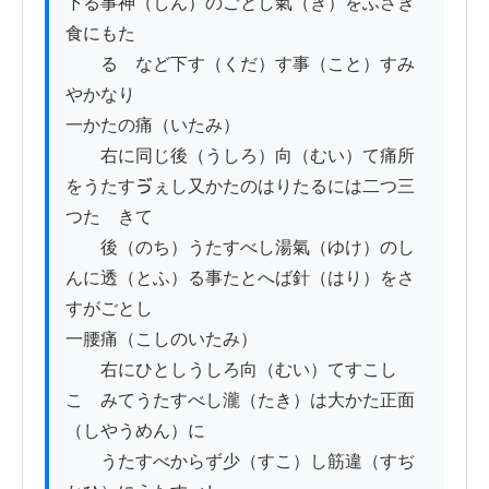
下る事神（しん）のごとし氣（き）をふさぎ
食にもた

　　るゝなど下す（くだ）す事（こと）すみ
やかなり

一かたの痛（いたみ）

　　右に同じ後（うしろ）向（むい）て痛所
をうたすゔぇし又かたのはりたるには二つ三
つたゝきて

　　後（のち）うたすべし湯氣（ゆけ）のし
んに透（とふ）る事たとへば針（はり）をさ
すがごとし

一腰痛（こしのいたみ）

　　右にひとしうしろ向（むい）てすこし
こゞみてうたすべし瀧（たき）は大かた正面
（しやうめん）に

　　うたすべからず少（すこ）し筋違（すぢ