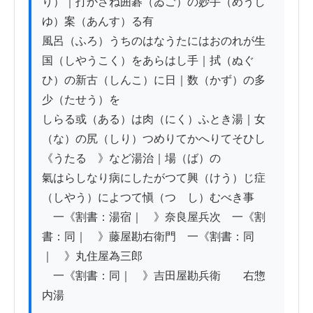
り）｜打かさね囲碁（ゐご）の妙手（めうし
ゆ）案（あんす）る有

風呂（ふろ）うちのはなうたにはおのれが生
国（しやうこく）をあらはし手｜拭（ぬぐ
ひ）の新古（しんこ）に日｜数（かず）の多
少（たせう）を

しらる或（ある）は肉（にく）ふとき湯｜女
（な）の尻（しり）つめりてかへりてそひし
《うたるゝ》など湯治｜場（ば）の

氣はらしなり病にしたがつて興（けう）じ症
（しやう）によつて愼（つゝし）むべき事

　一《割書：湯宿｜　》奈良屋兵次　一《割
書：同｜　》藤屋勘右衛門　一《割書：同
｜　》丸住屋為三郎

　一《割書：同｜　》吉田屋勘兵衛　　右惣
内湯
