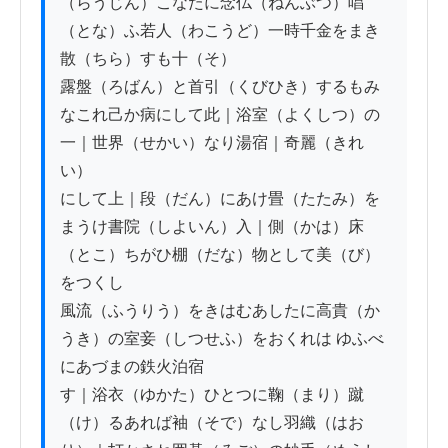
（らうじん）こなたに念仏（ねんぶつ）唱
（とな）ふ若人（わこうど）一時千金をまき
散（ちら）すも十（そ）

露盤（ろばん）と首引（くびひき）するもみ
なこれ己か病にして此｜浴室（よくしつ）の
一｜世界（せかい）なり湯宿｜奇麗（きれ
い）

にして上｜段（だん）にあけ畳（たたみ）を
まうけ書院（しよいん）入｜側（かは）床
（とこ）ちがひ棚（だな）物として美（び）
をつくし

風流（ふうりう）をきはむあしたに高貴（か
うき）の室妾（しつせふ）をおくれは ゆふべ
にあづまの鉄火泊宿

す｜浴衣（ゆかた）ひとつに鞠（まり）蹴
（け）るあれば袖（そで）なし羽織（はお