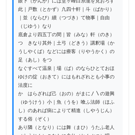
眼下（がんか）には堂ヶ峰白糸瀧を見おろす
此｜戸数（とかず）凢四十軒｜斗（ばかり）
｜並（ならび）續（つづき）て物事｜自由
（じゆう）なり

底倉より四五丁の間｜皆（みな）軒（のき）
つゞきなり其外｜土弓（どきう）講釈場（か
うしやくば）などには療客（りやうかく）の
足（あし）をつ

なぐすべて温泉｜場（ば）のならひとておほ
ゆけの掟（おきて）にはもれざれとも小事の
法度に

かゝはらざれば己（おの）がまに〳〵の遊興
（ゆうけう）小｜魚（うを）喰ふ法師（ほふ
し）のあれば病によりて精進（しやうじん）
する俗（ぞく）

あり隣（となり）には舞（まひ）うたふ老人