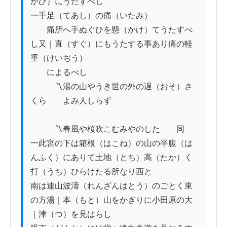
かひ）にうたすべし

一手足（てあし）の痛（いたみ）

　　痛所へ手ぬぐひを懸（かけ）てうたすべ
し又｜直（すぐ）にもうたする事あり痛の軽
重（けいぢう）

　　によるべし

　　　〽湯の山やうき世の外の遅（おそ）さ
くら　　よみ人しらず

　　　〽春風や桜吹こむみやのした　　同

一此宮の下は箱根（はこね）の山の半腹（は
んふく）にありて土地（とち）高（たか）く
打（うち）ひらけたる所なり西と

南は連山波濤（れんざんはとう）のごとく東
の方湯｜本（もと）山をかぎりに小田原の大
｜津（つ）を見はらし
