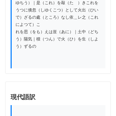
ゆちう）｜是（これ）を敲（たゝ）きこれを

うつに倏忽（しゆくこつ）として火出（ひい
で）ざるの處（ところ）なし依＿レ之（これ
によつて）こ

れを思（をも）えは豈（あに）｜土中（どち
う）陽気｜積（つん）で火（ひ）を生（しよ
う）ずるの

現代語訳