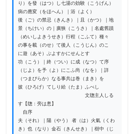
り）を發（はつ）し七湯の効験（こうげん）
病の應変（をほへん）｜浴（よく）

後（ご）の禁忌（きんき）｜且（かつ）｜地
景（ちけい）の｜廣狭（こうさ）｜名處舊蹟
（めいしよきうせき）行程（こふて）種々

の事を載（のせ）て後人（こうじん）のこゝ
に遊（あそ）ぶよすかにせんとす

功（こう）｜終（つい）に成（なつ）て序
（じよ）を予（よ）にこふ尚（なを）｜詳
（つまびらか）なる事共は巻（まき）を

披（ひろげ）てしり給（たま）ふべし

　　　　　　　　　　　　　　文牎主人しる
す【牎：旁は悤】

　自序

夫（それ）｜陽（やう） 者（は）火氣（くわ
き）也（なり）金石（きんせき）｜樹中（じ