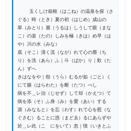
          玉くしけ箱根（はこね）の温泉を探（さ
ぐる）時（とき）夏の初（はじめ）成山の

翠（みとり）麗（うるは）しうして眼（まな
こ）の楽（たの）しみを極（きは）め早（は
や）川の水（みな）

底（そこ）清く流（なが）れて心の塵（ち
り）を洗（あら）ふ｜斗（ばか）り｜歎（た
ん）ずへ

きはなをや｜怨（うら）むるが如（ごと）く
にて腸（はらわた）を断（たつ）べし

病を不＿レ治（じせず）して却（かえつ）て
病を添（そ）ふ身（み）を愛（あい）する

源（みなもと）を忘（わす）れて心を慰（な
ぐさむ）ることに惑（まどゑ）るにあらずや

於＿レ此（こゝにをいて）忽｜憤（いきとふ