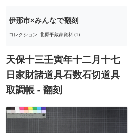
伊那市×みんなで翻刻
コレクション: 北原平蔵家資料 (1)
天保十三壬寅年十二月十七
日家財諸道具石数石切道具
取調帳 - 翻刻