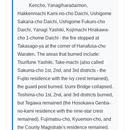
          Kencho, Yanagiharadaimon, 
Hakkenmachi Kami-no-cho Daichi, Ushigome 
Sakana-cho Daichi, Ushigome Fukuro-cho 
Daichi, Yanagi Yashiki, Kojimachi Hirakawa-
cho 1-chome Daichi - the fire stopped at 
Takasago-ya at the corner of Hanafusa-cho 
Waraten. The areas that burned include: 
Tsurifune Yashiki, Take-machi (also called 
Sakuma-cho 1st, 2nd, and 3rd districts - the 
Fujito residence with the ivy crest remained), 
the guard post burned. Izumi Bridge collapsed. 
Toshima-cho 1st, 2nd, and 3rd districts burned, 
but Tegawa remained (the Hosokawa Genba-
no-kami residence with the nine-star crest 
remained). Fujimatsu-cho, Kyuemon-cho, and 
the County Magistrate's residence remained. 