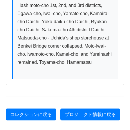
Hashimoto-cho 1st, 2nd, and 3rd districts, 
Egawa-cho, Iwai-cho, Yamato-cho, Kamaira-
cho Daichi, Yoko-daiku-cho Daichi, Ryukan-
cho Daichi, Sakuma-cho 4th district Daichi, 
Matsueda-cho - Uchida's shop storehouse at 
Benkei Bridge corner collapsed. Moto-Iwai-
cho, Iwamoto-cho, Kamei-cho, and Yureihashi 
remained. Toyama-cho, Hamamatsu

コレクションに戻る
プロジェクト情報に戻る