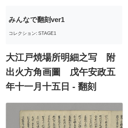
みんなで翻刻ver1
コレクション: STAGE1
大江戸焼場所明細之写 附
出火方角画圖 戊午安政五
年十一月十五日 - 翻刻