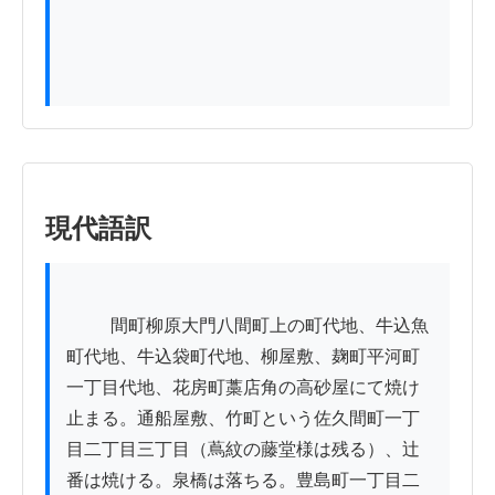
現代語訳
          間町柳原大門八間町上の町代地、牛込魚
町代地、牛込袋町代地、柳屋敷、麹町平河町
一丁目代地、花房町藁店角の高砂屋にて焼け
止まる。通船屋敷、竹町という佐久間町一丁
目二丁目三丁目（蔦紋の藤堂様は残る）、辻
番は焼ける。泉橋は落ちる。豊島町一丁目二