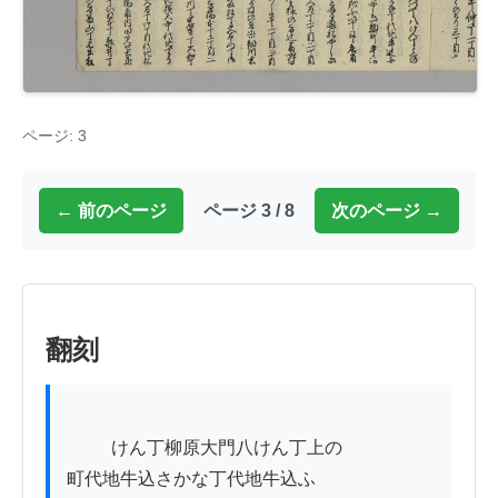
ページ: 3
← 前のページ
ページ 3 / 8
次のページ →
翻刻
          けん丁柳原大門八けん丁上の

町代地牛込さかな丁代地牛込ふ
