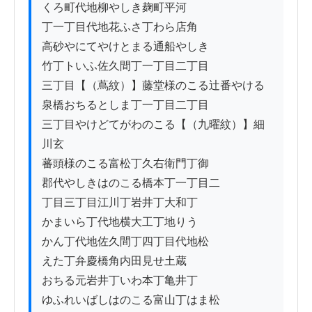
くろ町代地柳やしき麹町平河

丁一丁目代地花ふさ丁わら店角

高砂やにてやけとまる通船やしき

竹丁トいふ佐久間丁一丁目二丁目

三丁目【（蔦紋）】藤堂様のこる辻番やける

泉橋おちるとしま丁一丁目二丁目

三丁目やけどてがわのこる【（九曜紋）】細
川玄

蕃頭様のこる富松丁久右衛門丁御

郡代やしきはのこる橋本丁一丁目二

丁目三丁目江川丁岩井丁大和丁

かまいら丁代地横大工丁地りう

かん丁代地佐久間丁四丁目代地松

えた丁弁慶橋角内田見せ土蔵

おちる元岩井丁いわ本丁亀井丁

ゆふれいばしはのこる富山丁はま松
