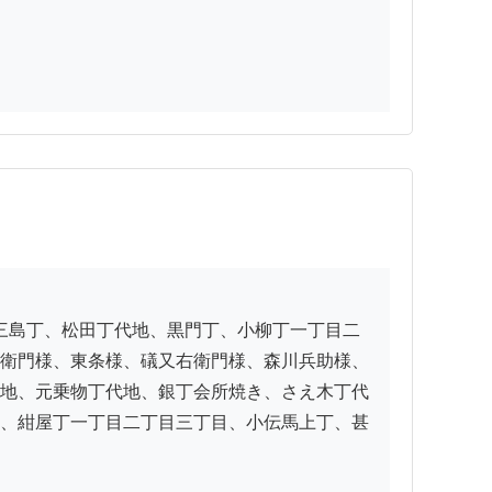
衛門様、東条様、礒又右衛門様、森川兵助様、
地、元乗物丁代地、銀丁会所焼き、さえ木丁代
、紺屋丁一丁目二丁目三丁目、小伝馬上丁、甚