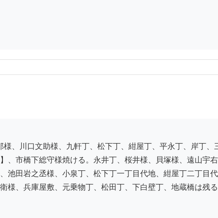
】、市橋下総守様焼ける。永井丁、桜井様、貝塚様、遠山宇右
、池田岩之丞様、小泉丁、松下丁一丁目代地、紺屋丁二丁目代
衛様、兵庫屋敷、元乗物丁、松田丁、下白壁丁、地蔵橋は残る