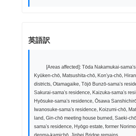
英語訳
          [Areas affected]: Tōda Nakamukai-sama's residence, Ōdenma-kamichō, Nishio Hikosaburō-sama's residence, Kawaguchi Bunsuke-sama's residence, 
Kyūken-chō, Matsushita-chō, Kon'ya-chō, Hiran
districts, Otamagaike, Tōjō Bunzō-sama's resid
Sakurai-sama's residence, Kaizuka-sama's res
Hyōsuke-sama's residence, Ōsawa Sanshichirō-
Iwanosuke-sama's residence, Koizumi-chō, Matsus
land, Gin-chō meeting house burned, Saeki-ch
sama's residence, Hyōgo estate, former Norimon
denma-kamichō, Jinbei Bridge remains.
