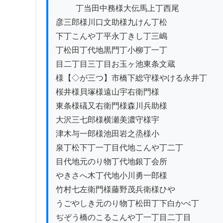
          丁当田中務様大伝馬上丁西尾

彦三郎様川口文助様九けん丁松

下丁こんや丁平永丁きし丁三嶋

丁松田丁代地黒門丁小柳丁一丁

目二丁目三丁目お玉ヶ池東条文蔵

様【◇が三つ】市橋下総守様やける永井丁

桜井様貝塚様遠山宇右衛門様

東条様礒又右衛門様森川兵助様

大沢三七郎様横瀬美濃守様宇

津木与一郎様池田岩之烝様小

泉丁松下丁一丁目代地こんや丁二丁

目代地元のり物丁代地銀丁会所

やきさへ木丁代地小川勇一郎様

竹村七左衛門様藤野茂兵衛様ひや

うごやしき元のり物丁松田丁下白かべ丁

ぢぞう橋のこるこんや丁一丁目二丁目
