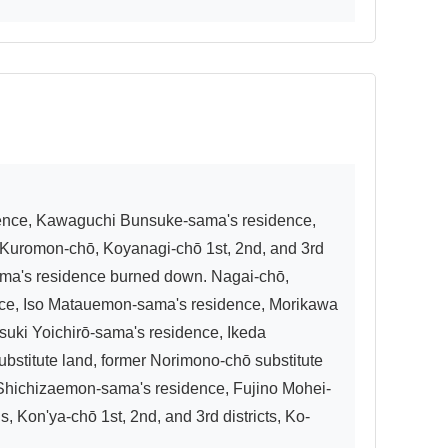
 Kuromon-chō, Koyanagi-chō 1st, 2nd, and 3rd 
ama's residence burned down. Nagai-chō, 
ce, Iso Matauemon-sama's residence, Morikawa 
ki Yoichirō-sama's residence, Ikeda 
ubstitute land, former Norimono-chō substitute 
 Shichizaemon-sama's residence, Fujino Mohei-
Kon'ya-chō 1st, 2nd, and 3rd districts, Ko-