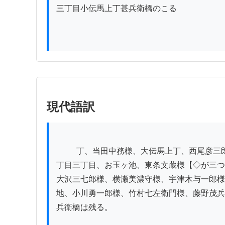
三丁目小伝馬上丁甚兵衛橋のこる

現代語訳
          丁、当田中務様、大伝馬上丁、西尾彦三郎様、川口文助様、九軒丁、松下丁、紺屋丁、平永丁、岸丁、三島丁、松田丁代地、黒門丁、小柳丁一丁目二
丁目三丁目、お玉ヶ池、東条文蔵様【◇が三つ
大沢三七郎様、横瀬美濃守様、宇津木与一郎様
地、小川勇一郎様、竹村七左衛門様、藤野茂兵
兵衛橋は残る。
