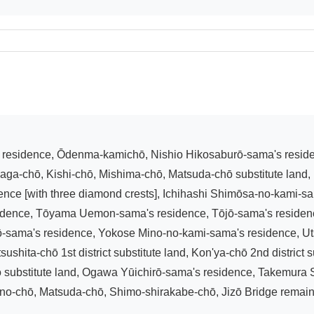
aga-chō, Kishi-chō, Mishima-chō, Matsuda-chō substitute land,
ence [with three diamond crests], Ichihashi Shimōsa-no-kami-s
idence, Tōyama Uemon-sama's residence, Tōjō-sama's residen
sama's residence, Yokose Mino-no-kami-sama's residence, Utsu
hita-chō 1st district substitute land, Kon'ya-chō 2nd district s
ō substitute land, Ogawa Yūichirō-sama's residence, Takemura
o-chō, Matsuda-chō, Shimo-shirakabe-chō, Jizō Bridge remains, 