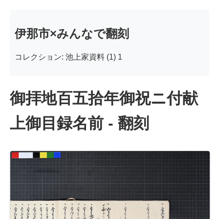
伊那市×みんなで翻刻
コレクション: 池上家資料 (1) 1
御拝地百五拾年御祝ニ付献
上御目録名前 - 翻刻