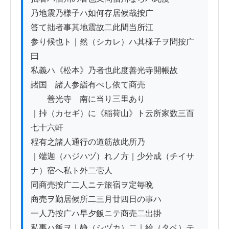
乃地震乃様子ハ如何存居候哉按广

答て拙者事其地震故二此間当所江

参り候也ト｜然（シカレ）ハ其様子ヲ問按广
曰

私義ハ《松本》乃者也此度善光寺開帳故

諸国ゟ諸人参詣有べし依て商売

　　善光寺ゟ南に当り三里あり

｜挊（カセギ）に《稲荷山》ト云所家数三百
七十六軒

程有之諸人通行の道筋故此所乃

｜端迦（ハジハヅ）れノ方｜少分成（チイサ
ナ）宿へ私ト外二壱人

同商売按广二人ニテ旅宿ヲ定毎晩

商売ヲ勤居候所二三月廿四日の事ハ

一人乃按广ハ早夕飯ニテ商売二出掛

私事ハ飯ヲ｜静（シヅカ）二｜給（タベ）テ