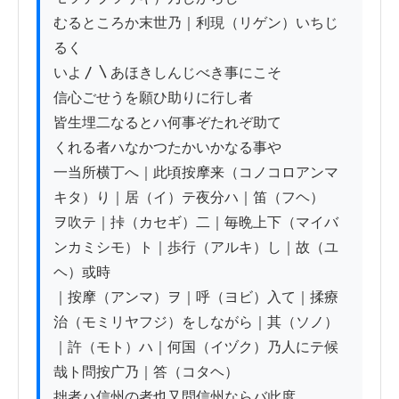
むるところか末世乃｜利現（リゲン）いちじ
るく

いよ〳〵あほきしんじべき事にこそ

信心ごせうを願ひ助りに行し者

皆生埋二なるとハ何事ぞたれぞ助て

くれる者ハなかつたかいかなる事や

一当所横丁へ｜此頃按摩来（コノコロアンマ
キタ）り｜居（イ）テ夜分ハ｜笛（フヘ）

ヲ吹テ｜挊（カセギ）二｜毎晩上下（マイバ
ンカミシモ）ト｜歩行（アルキ）し｜故（ユ
ヘ）或時

｜按摩（アンマ）ヲ｜呼（ヨビ）入て｜揉療
治（モミリヤフジ）をしながら｜其（ソノ）

｜許（モト）ハ｜何国（イヅク）乃人にテ候
哉ト問按广乃｜答（コタヘ）

拙者ハ信州の者也又問信州ならバ此度
