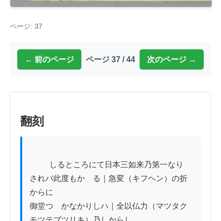
ページ: 37
← 前のページ
ページ 37 / 44
次のページ →
翻刻
          しるところにて日本三如来乃第一なり

されバ此度もかゝる｜急変（キフヘン）の折
からに

御堂つゝかなかりしハ｜全以仏力（マツタク
モツテブツリキ）乃しからし
