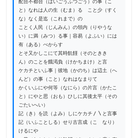
配合不都合（はいごうふつごう）の事（こ
と）なれは人の生（むま）るゝこと少（すく
な）なく是迄（これまで）の

ことく人民（じんみん）の領内（りやうな
い）に満（みつ）る事｜容易（よふい）には
有（ある）べからす

とそ又かしこにて其時飢饉（そのとききゝ
ん）のことを餓渇負（けかちまけ）と言

ケカチといふ事｜彼地（かのち）は辺土（へ
んど）の事（こと）なれはなまりて

かくいふにや何等（なにら）の片言（かたこ
と）にやと思（おも）ひしに其後太平（その
ごたいへい）

記（き）を読（よみ）しにケカチ〳〵と言事
記（いふことしる）せり古言成（こゞなり）
けるにや
