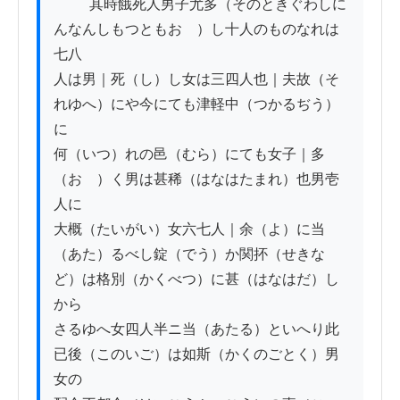
          其時餓死人男子尤多（そのときぐわしに
んなんしもつともおゝ）し十人のものなれは
七八

人は男｜死（し）し女は三四人也｜夫故（そ
れゆへ）にや今にても津軽中（つかるぢう）
に

何（いつ）れの邑（むら）にても女子｜多
（おゝ）く男は甚稀（はなはたまれ）也男壱
人に

大概（たいがい）女六七人｜余（よ）に当
（あた）るべし錠（でう）か関抔（せきな
ど）は格別（かくべつ）に甚（はなはだ）し
から

さるゆへ女四人半ニ当（あたる）といへり此
已後（このいご）は如斯（かくのごとく）男
女の
