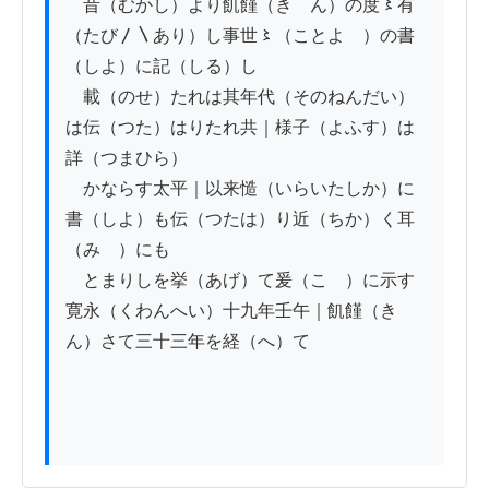
　昔（むかし）より飢饉（きゝん）の度〻有
（たび〳〵あり）し事世〻（ことよゝ）の書
（しよ）に記（しる）し

　載（のせ）たれは其年代（そのねんだい）
は伝（つた）はりたれ共｜様子（よふす）は
詳（つまひら）

　かならす太平｜以来慥（いらいたしか）に
書（しよ）も伝（つたは）り近（ちか）く耳
（みゝ）にも

　とまりしを挙（あげ）て爰（こゝ）に示す

寛永（くわんへい）十九年壬午｜飢饉（きゝ
ん）さて三十三年を経（へ）て
