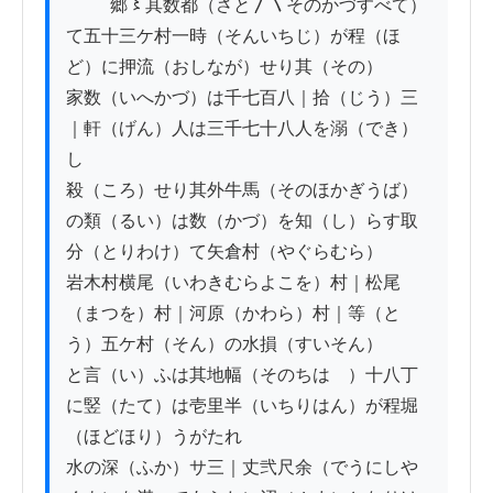
          郷〻其数都（さと〳〵そのかづすべて）
て五十三ケ村一時（そんいちじ）が程（ほ
ど）に押流（おしなが）せり其（その）

家数（いへかづ）は千七百八｜拾（じう）三
｜軒（げん）人は三千七十八人を溺（でき）
し

殺（ころ）せり其外牛馬（そのほかぎうば）
の類（るい）は数（かづ）を知（し）らす取
分（とりわけ）て矢倉村（やぐらむら）

岩木村横尾（いわきむらよこを）村｜松尾
（まつを）村｜河原（かわら）村｜等（と
う）五ケ村（そん）の水損（すいそん）

と言（い）ふは其地幅（そのちはゞ）十八丁
に竪（たて）は壱里半（いちりはん）が程堀
（ほどほり）うがたれ

水の深（ふか）サ三｜丈弐尺余（でうにしや