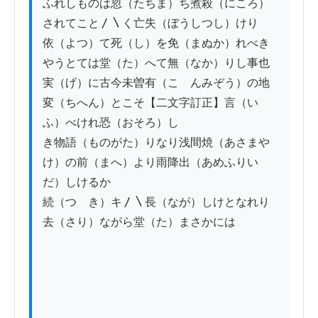
ふれしものは忽（たちま）ち煮殺（にころ）
されてこと〳〵く亡失（ぼうしつし）けり

依（よつ）て死（し）を免（まぬか）れべき
やうとては堂（た）へて無（なか）りし事也

実（げ）に古今未曽有（こゝんみぞう）の地
変（ちへん）とこそ【二文字訂正】言（い
ふ）べけれ恐（おそろ）し

き物語（ものがた）りなり浅間焼（あさまや
け）の前（まへ）より雨降出（あめふりい
だ）しけるか

続（つゞき）キ〳〵長（なが）しけとなれり
去（さり）ながら堂（た）まさかには
