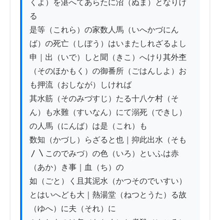
くよ）を湛へてあらたに沼（ぬま）となりけ
る

是等（これら）の家数人馬（いへかづにん
ば）の死亡（しぼう）はいまたしれざるよし

申｜出（いで）しと聞（きこ）へけり其外杢
（そのほかもく）の御番所（ごはんしよ）お
も押流（おしなが）しければ

其水筋（そのみづすじ）たる十八ケ村（そ
ん）も水難（すいなん）にて溺死（できし）
の人馬（にんば）は是（これ）も

数知（かづし）らざると也｜抑此出水（そも
〳〵このでみづ）の色（いろ）といふは赤
（あか）き事｜血（ち）の

如（ごと）く且其泥水（かつそのでいすい）
とはいへども大｜熱湯堂（ねつとうた）る故
（ゆへ）に夫（それ）に
