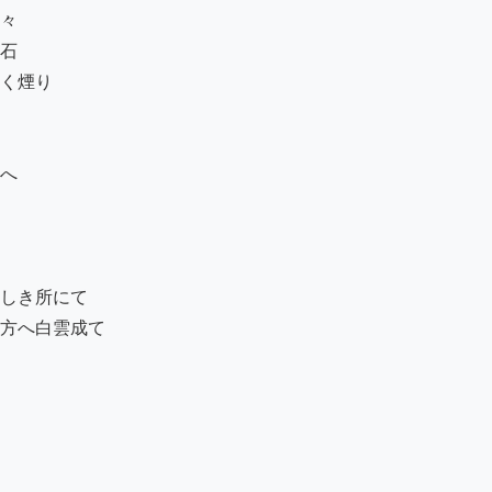
々

石

く煙り

へ

しき所にて　

方へ白雲成て
