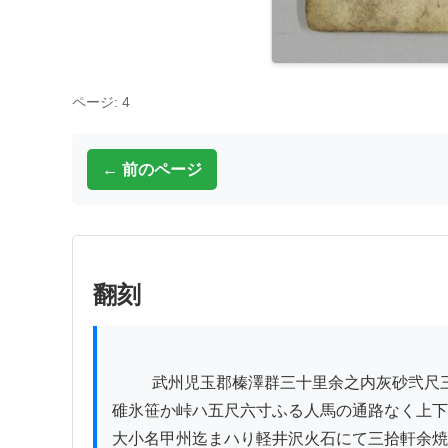
ページ: 4
← 前のページ
翻刻
          武州児玉郡榛澤群三十里余之内灰砂弐尺三尺

碓氷笹か峠ハ五尺六寸ふる人馬の通路なく上下
大小名甲州迄まハり軽井沢火石にて三拾軒余焼