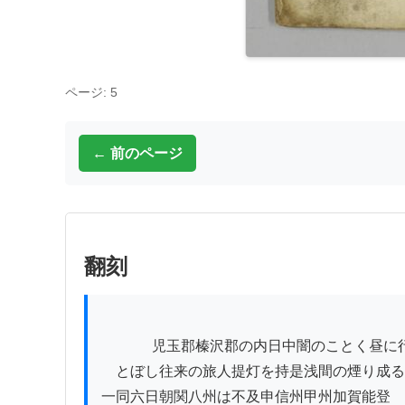
ページ: 5
← 前のページ
翻刻
          　児玉郡榛沢郡の内日中闇のことく昼に行燈を

　とぼし往来の旅人提灯を持是浅間の煙り成る
一同六日朝関八州は不及申信州甲州加賀能登
