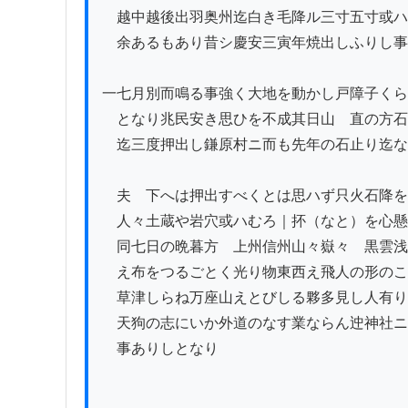
　越中越後出羽奥州迄白き毛降ル三寸五寸或ハ
　余あるもあり昔シ慶安三寅年焼出しふりし事
一七月別而鳴る事強く大地を動かし戸障子くら
　となり兆民安き思ひを不成其日山ゟ直の方石
　迄三度押出し鎌原村ニ而も先年の石止り迄な
　夫ゟ下へは押出すべくとは思ハず只火石降を
　人々土蔵や岩穴或ハむろ｜抔（なと）を心懸
　同七日の晩暮方ゟ上州信州山々嶽々ゟ黒雲浅
　え布をつるごとく光り物東西え飛人の形のこ
　草津しらね万座山えとびしる夥多見し人有り
　天狗の志にいか外道のなす業ならん迚神社ニ
　事ありしとなり
