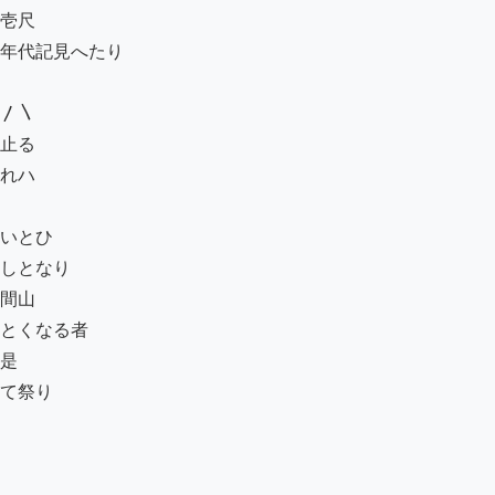
壱尺

年代記見へたり

〳〵

止る

れハ　

いとひ

しとなり

間山

とくなる者

是

て祭り
