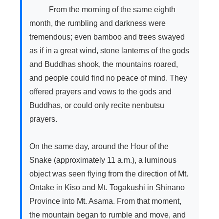
          From the morning of the same eighth 
month, the rumbling and darkness were 
tremendous; even bamboo and trees swayed 
as if in a great wind, stone lanterns of the gods 
and Buddhas shook, the mountains roared, 
and people could find no peace of mind. They 
offered prayers and vows to the gods and 
Buddhas, or could only recite nenbutsu 
prayers.

On the same day, around the Hour of the 
Snake (approximately 11 a.m.), a luminous 
object was seen flying from the direction of Mt. 
Ontake in Kiso and Mt. Togakushi in Shinano 
Province into Mt. Asama. From that moment, 
the mountain began to rumble and move, and 