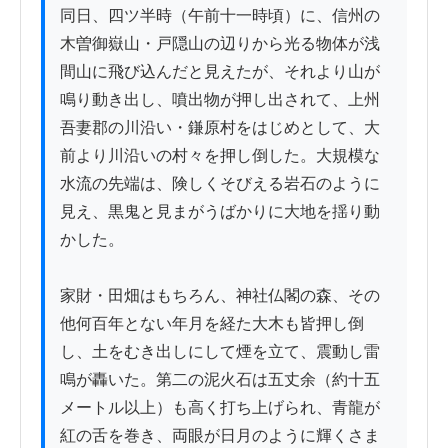
同日、四ツ半時（午前十一時頃）に、信州の
木曽御嶽山・戸隠山の辺りから光る物体が浅
間山に飛び込んだと見えたが、それより山が
鳴り動き出し、噴出物が押し出されて、上州
吾妻郡の川沿い・鎌原村をはじめとして、大
前より川沿いの村々を押し倒した。大規模な
水流の先端は、険しくそびえる岩石のように
見え、黒鬼と見まがうばかりに大地を揺り動
かした。

家財・田畑はもちろん、神社仏閣の森、その
他何百年とない年月を経た大木も皆押し倒
し、土をむき出しにして煙を立て、震動し雷
鳴が轟いた。第二の泥火石は五丈余（約十五
メートル以上）も高く打ち上げられ、青龍が
紅の舌を巻き、両眼が日月のように輝くさま