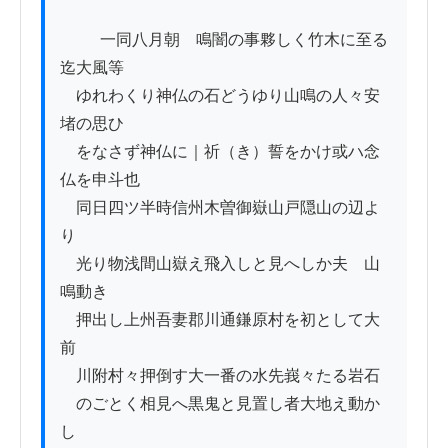
          一同八月朝ゟ鳴闇の事夥しく竹木に至る
迄大風等

　ゆれわくり神仏の石どうゆり山鳴の人々安
堵の思ひ

　をなさず神仏に｜祈（き）誓をかけ或ハ念
仏を申斗也

　同日四ツ半時信州木曽御嶽山戸隠山の辺よ
り

　光り物浅間山嶽え飛入しと見へしか夫ゟ山
鳴動き

　押出し上州吾妻郡川通鎌原村を初として大
前ゟ

　川附村々押倒す大一番の水先峩々たる岩石

　のごとく相見へ黒鬼と見置し者大地え動か
し
