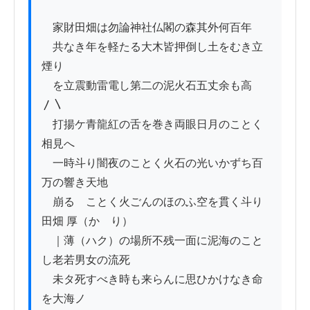
　家財田畑は勿論神社仏閣の森其外何百年

　共なき年を軽たる大木皆押倒し土をむき立
煙り

　を立震動雷電し第二の泥火石五丈余も高
〳〵

　打揚ケ青龍紅の舌を巻き両眼日月のことく
相見へ

　一時斗り闇夜のことく火石の光いかずち百
万の響き天地

　崩るゝことく火ごんのほのふ空を貫く斗り
田畑 厚（かゝり）

　｜薄（ハク）の場所不残一面に泥海のこと
し老若男女の流死

　未タ死すべき時も来らんに思ひかけなき命
を大海ノ
