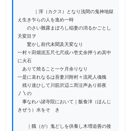
          　｜滓（カクス）となり浅間の鬼神地獄
え生き乍らの人を進め一時

　　のさい難露まぼろし稲妻の消るかごとし
天変目ヲ

　　驚かし前代未聞及天変なり

一村々田畑泥五尺七尺或ハ壱丈余押うめ其中
に火石

　ありて焼ること一ケ月余りなり　

一是に哀れなるは吾妻川附村々流死人魂魄

　残り迷ひして川筋沢辺ニ而泣声あり前夜
〳〵の

　事なれハ諸寺院において｜飯食涬（ほんじ
きぜう）水をそゝき

　　｜餓（が）鬼どしを供養し木増追善の後