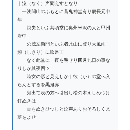
｜泣（なく）声聞えすとなり

　一浅間山のふもとに昔鬼神堂有り慶長元申
年

　　焼失といふ其頃堂に奥州米沢の人と甲州
府中

　　の茂左衛門といふ者此山に登り大風雨｜
頻（しきり）に吹是非

　　なく此堂に一夜を明せり四月九日の事な
りしが其夜四ツ

　　時女の形と見えしか｜彼（か）の堂へ入
らんとするを黒鬼赤

　　鬼出て表の方へ引出し松の木えしめつけ
釘ぬきは

　　舌をぬきひつしと泣声ありおそろしく又
薪をよせ
