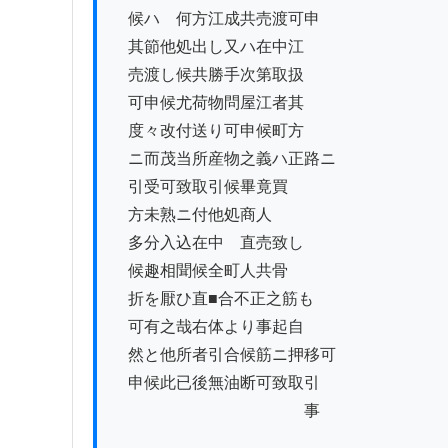
　候ハゝ何方江成共売渡可申

　其節他処出し又ハ在中江

　売渡し候共勝手次第取扱

　可申候尤荷物問屋江者其

　度々改付送り可申候町方

　ニ而茂当所産物之義ハ正路ニ

　引受可致取引候畢竟買

　方未熟ニ付他処商人

　多分入込在中ゟ直売致し

　候趣相聞候全町人共骨

　折を厭ひ直■合不正之筋も

　可有之哉右体より事起自

　然と他所者引合候筋ニ押移可

　申候此已後無油断可致取引

　　　　　　　　　　　　事
