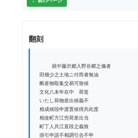
← 前のページ
翻刻
          　就中藤沢郷入野谷郷之儀者

　田畑少之土地ニ付而者無油

　断産物取集交易可致候

　文化八未年在中ゟ荷造

　いたし荷物差出候義不

　相成候段申渡置候得共此度

　相改町方江売荷差出当

　町丁人共江直段之義致

　掛引申談不相調引合不申
