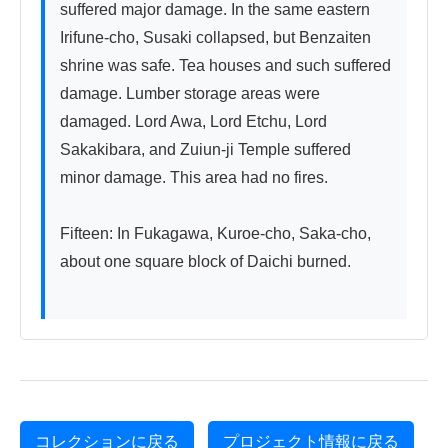
suffered major damage. In the same eastern 
Irifune-cho, Susaki collapsed, but Benzaiten 
shrine was safe. Tea houses and such suffered 
damage. Lumber storage areas were 
damaged. Lord Awa, Lord Etchu, Lord 
Sakakibara, and Zuiun-ji Temple suffered 
minor damage. This area had no fires.

Fifteen: In Fukagawa, Kuroe-cho, Saka-cho, 
about one square block of Daichi burned.

コレクションに戻る
プロジェクト情報に戻る