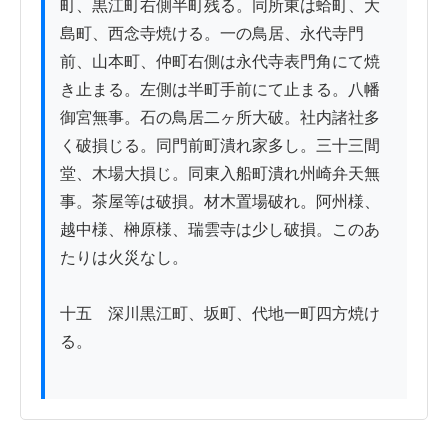
町、黒江町右側半町残る。同所東は蛤町、大
島町、西念寺焼ける。一の鳥居、永代寺門
前、山本町、仲町右側は永代寺表門角にて焼
き止まる。左側は半町手前にて止まる。八幡
御宮無事。石の鳥居二ヶ所大破。社内諸社多
く破損じる。同門前町潰れ家多し。三十三間
堂、木場大損じ。同東入船町潰れ州崎弁天無
事。茶屋等は破損。材木置場破れ。阿州様、
越中様、榊原様、瑞雲寺は少し破損。このあ
たりは火災なし。

十五　深川黒江町、坂町、代地一町四方焼け
る。
