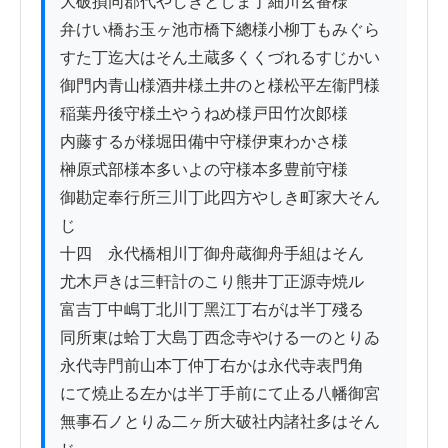
大破損同郡代やしきとしま丁細川玄番様

弁けい橋お玉ヶ池市橋下總様小柳丁もみぐら

すた丁迄大はそん土蔵多くくづれるすじかい

御門内青山様酒井様土井のと様松平左衞門様

稲葉丹後守様土やうねめ様戸田竹次郞様

内藤するが様堀田備中守様伊東わかさ様

榊原式部様本多いよの守様本多豊前守様

御勘定奉行所三川丁此四方やしき町家大そん
じ

十四　永代橋相川丁御舟蔵御舟手組はそん

尤木戸きは三軒計のこり熊井丁正源寺焼ル

富吉丁中嶋丁北川丁黑江丁右がは半丁殘る

同所東は蛤丁大島丁西念寺やける一のとりゐ

永代寺門前山本丁仲丁右かは永代寺表門角

にて燒止る左かは半丁手前にて止る八幡御宮

無事石ノとりゐ二ヶ所大破社内諸社多はそん