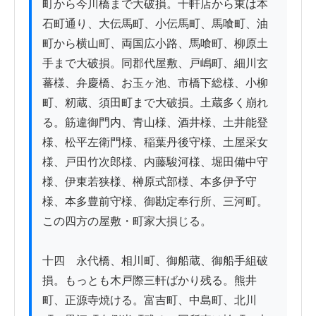
町から今川橋まで大破損。十軒店から東は本
石町通り、大伝馬町、小伝馬町、馬喰町、油
町から横山町、両国広小路、馬喰町、柳原土
手まで大破損。同郡代屋敷、戸嶋町、細川玄
蕃様、弁慶橋、お玉ヶ池、市橋下総様、小柳
町、籾蔵、須田町まで大破損。土蔵多く崩れ
る。筋違御門内、青山様、酒井様、土井能登
様、松平左衛門様、稲葉丹後守様、土屋采女
様、戸田竹次郎様、内藤駿河様、堀田備中守
様、伊東若狭様、榊原式部様、本多伊予守
様、本多豊前守様、御勘定奉行所、三河町。
この四方の屋敷・町家大損じる。

十四　永代橋、相川町、御船蔵、御船手組破
損。もっとも木戸際三軒ばかり残る。熊井
町、正源寺焼ける。富吉町、中島町、北川