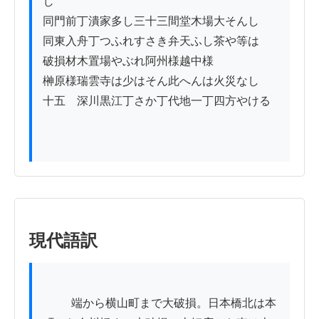
じ

同門前丁潰家多し三十三間堂木場大そんし

同東入舟丁つふれすさき弁天ふし茶や等は

破損材木置場やぶれ阿州様越中様

榊原様瑞雲寺は少はそん此へんは火災なし

十五　深川黒江丁さか丁代地一丁四方やける

現代語訳
          端から横山町まで大破損。日本橋北は本