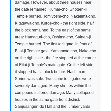
damage. However, about three houses near 
the gate remained. Kumai-cho, Shogen-ji 
Temple burned. Tomiyoshi-cho, Nakajima-cho, 
Kitagawa-cho, Kuroe-cho - the right side, half 
the block remained. To the east of the same 
area: Hamaguri-cho, Oshima-cho, Sainen-ji 
Temple burned. The first torii gate, in front of 
Eitai-ji Temple gate, Yamamoto-cho, Naka-cho 
on the right side - the fire stopped at the corner 
of Eitai-ji Temple's main gate. On the left side, 
it stopped half a block before. Hachiman 
Shrine was safe. Two stone torii gates were 
severely damaged. Many shrines within the 
compound suffered damage. Many collapsed 
houses in the same gate-front district. 
Sanjusangen-do Hall and the lumber yards 