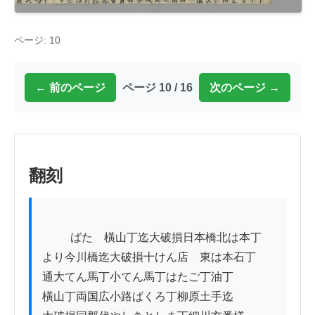
ページ: 10
← 前のページ
ページ 10 / 16
次のページ →
翻刻
          ばたゟ橫山丁迄大破損日本橋北は本丁

より今川橋迄大破損十けん店ゟ東は本石丁

通大てん馬丁小てん馬丁はたご丁油丁ゟ

橫山丁両国広小路ばくろ丁柳原土手迄
