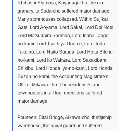
Ichihashi Shimosa, Koyanagi-cho, the rice 
granary, to Suda-cho suffered major damage. 
Many storehouses collapsed. Within Sujikai 
Gate: Lord Aoyama, Lord Sakai, Lord Doi Noto, 
Lord Matsudaira Saemon, Lord Inaba Tango-
no-kami, Lord Tsuchiya Uneme, Lord Toda 
Takejiro, Lord Naito Suruga, Lord Hotta Bitchu-
no-kami, Lord Ito Wakasa, Lord Sakakibara 
Shikibu, Lord Honda Iyo-no-kami, Lord Honda 
Buzen-no-kami, the Accounting Magistrate's 
Office, Mikawa-cho. The residences and 
townhouses in all four directions suffered 
major damage.

Fourteen: Eitai Bridge, Aikawa-cho, the御ship 
warehouse, the naval guard unit suffered 